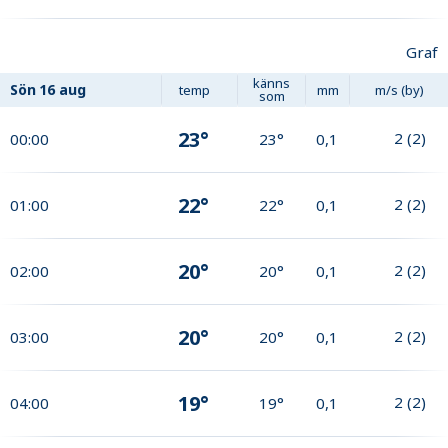
Graf
känns
Sön
16 aug
temp
mm
m/s (by)
som
23°
2
(
2
)
00:00
23°
0,1
22°
2
(
2
)
01:00
22°
0,1
20°
2
(
2
)
02:00
20°
0,1
20°
2
(
2
)
03:00
20°
0,1
19°
2
(
2
)
04:00
19°
0,1