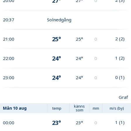
27°
20:00
27°
0
20:37
Solnedgång
25°
2
(
2
)
21:00
25°
0
24°
1
(
2
)
22:00
24°
0
24°
0
(
1
)
23:00
24°
0
Graf
känns
Mån
10 aug
temp
mm
m/s (by)
som
23°
1
(
1
)
00:00
23°
0