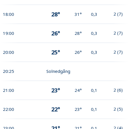
28°
2
(
7
)
18:00
31°
0,3
26°
2
(
7
)
19:00
28°
0,3
25°
2
(
7
)
20:00
26°
0,3
20:25
Solnedgång
23°
2
(
6
)
21:00
24°
0,1
22°
2
(
5
)
22:00
23°
0,1
21°
2
(
4
)
23:00
21°
0,1