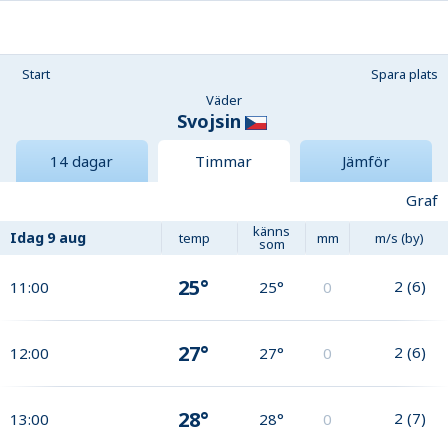
Start
Spara plats
Väder
Svojsin
14 dagar
Timmar
Jämför
Graf
känns
Idag
9 aug
temp
mm
m/s (by)
som
25°
2
(
6
)
11:00
25°
0
27°
2
(
6
)
12:00
27°
0
28°
2
(
7
)
13:00
28°
0