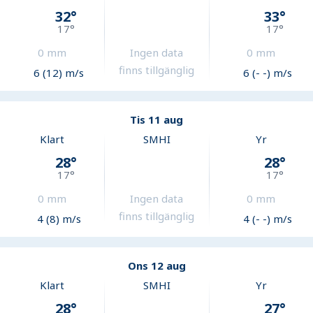
32
°
33
°
17
°
17
°
0
mm
Ingen data
0
mm
finns tillgänglig
6 (12) m/s
6 (- -) m/s
Tis 11 aug
Klart
SMHI
Yr
28
°
28
°
17
°
17
°
0
mm
Ingen data
0
mm
finns tillgänglig
4 (8) m/s
4 (- -) m/s
Ons 12 aug
Klart
SMHI
Yr
28
°
27
°