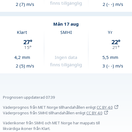
finns tillgänglig
2 (7) m/s
2 (- -) m/s
Mån 17 aug
Klart
SMHI
Yr
27
°
22
°
15
°
21
°
4,2
mm
Ingen data
5,5
mm
finns tillgänglig
2 (5) m/s
3 (- -) m/s
Prognosen uppdaterad
07:39
Väderprognos från MET Norge tillhandahållen
enligt
CC BY 4.0
Väderprognos från SMHI tillhandahållen
enligt
CC BY 4.0
Väderikoner från SMHI och MET Norge har mappats till
likvärdiga ikoner från Klart.