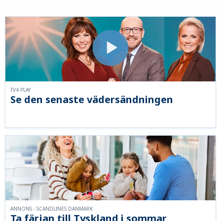
TV4 PLAY
Se den senaste vädersändningen
ANNONS - SCANDLINES DANMARK
Ta färjan till Tyskland i sommar