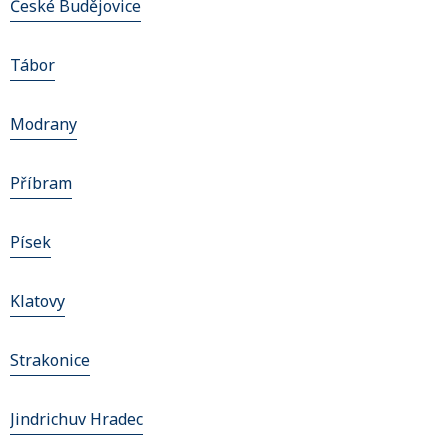
České Budějovice
Tábor
Modrany
Příbram
Písek
Klatovy
Strakonice
Jindrichuv Hradec