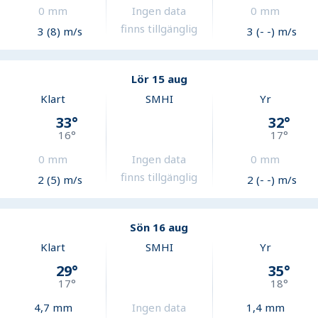
0
mm
Ingen data
0
mm
finns tillgänglig
3 (8) m/s
3 (- -) m/s
Lör 15 aug
Klart
SMHI
Yr
33
°
32
°
16
°
17
°
0
mm
Ingen data
0
mm
finns tillgänglig
2 (5) m/s
2 (- -) m/s
Sön 16 aug
Klart
SMHI
Yr
29
°
35
°
17
°
18
°
4,7
mm
Ingen data
1,4
mm