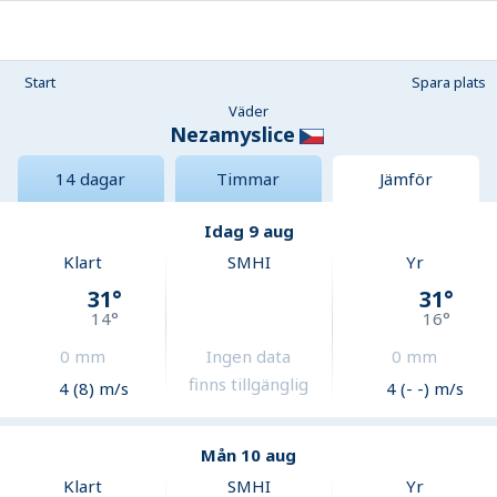
Start
Spara plats
Väder
Nezamyslice
14 dagar
Timmar
Jämför
Idag 9 aug
Klart
SMHI
Yr
31
°
31
°
14
°
16
°
0
mm
Ingen data
0
mm
finns tillgänglig
4 (8) m/s
4 (- -) m/s
Mån 10 aug
Klart
SMHI
Yr