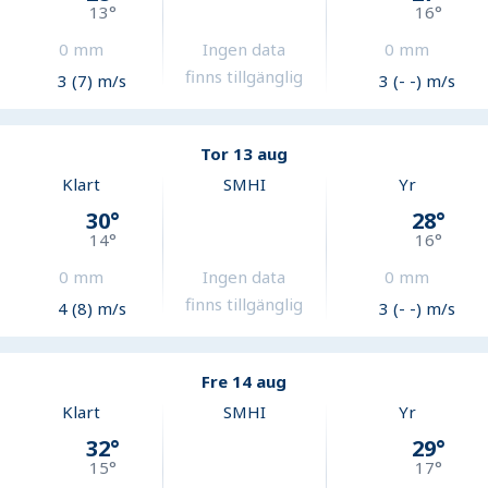
13
°
16
°
0
mm
Ingen data
0
mm
finns tillgänglig
3 (7) m/s
3 (- -) m/s
Tor 13 aug
Klart
SMHI
Yr
30
°
28
°
14
°
16
°
0
mm
Ingen data
0
mm
finns tillgänglig
4 (8) m/s
3 (- -) m/s
Fre 14 aug
Klart
SMHI
Yr
32
°
29
°
15
°
17
°