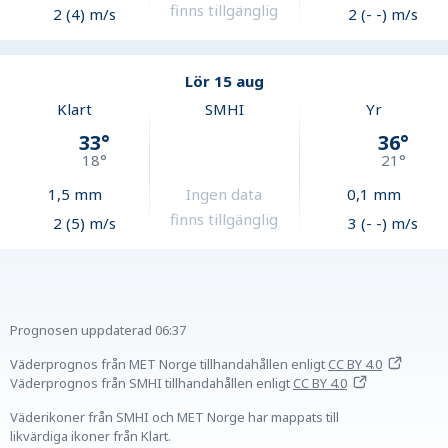
finns tillgänglig
2 (4) m/s
2 (- -) m/s
Lör 15 aug
Klart
SMHI
Yr
33
°
36
°
18
°
21
°
1,5
mm
Ingen data
0,1
mm
finns tillgänglig
2 (5) m/s
3 (- -) m/s
Prognosen uppdaterad
06:37
Väderprognos från MET Norge tillhandahållen
enligt
CC BY 4.0
Väderprognos från SMHI tillhandahållen
enligt
CC BY 4.0
Väderikoner från SMHI och MET Norge har mappats till
likvärdiga ikoner från Klart.