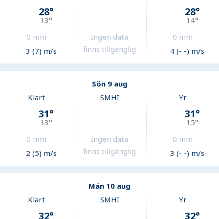
28
°
28
°
13
°
14
°
0
mm
Ingen data
0
mm
finns tillgänglig
3 (7) m/s
4 (- -) m/s
Sön 9 aug
Klart
SMHI
Yr
31
°
31
°
13
°
15
°
0
mm
Ingen data
0
mm
finns tillgänglig
2 (5) m/s
3 (- -) m/s
Mån 10 aug
Klart
SMHI
Yr
32
°
32
°