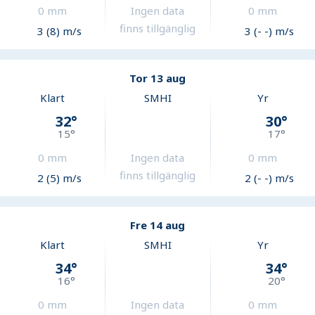
0
mm
Ingen data
0
mm
finns tillgänglig
3 (8) m/s
3 (- -) m/s
Tor 13 aug
Klart
SMHI
Yr
32
°
30
°
15
°
17
°
0
mm
Ingen data
0
mm
finns tillgänglig
2 (5) m/s
2 (- -) m/s
Fre 14 aug
Klart
SMHI
Yr
34
°
34
°
16
°
20
°
0
mm
Ingen data
0
mm