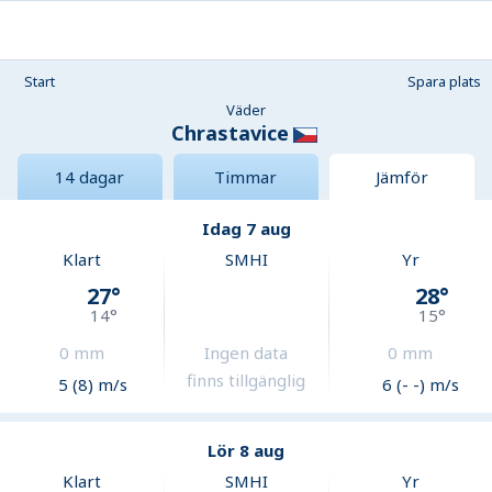
Start
Spara plats
Väder
Chrastavice
14 dagar
Timmar
Jämför
Idag 7 aug
Klart
SMHI
Yr
27
°
28
°
14
°
15
°
0
mm
Ingen data
0
mm
finns tillgänglig
5 (8) m/s
6 (- -) m/s
Lör 8 aug
Klart
SMHI
Yr