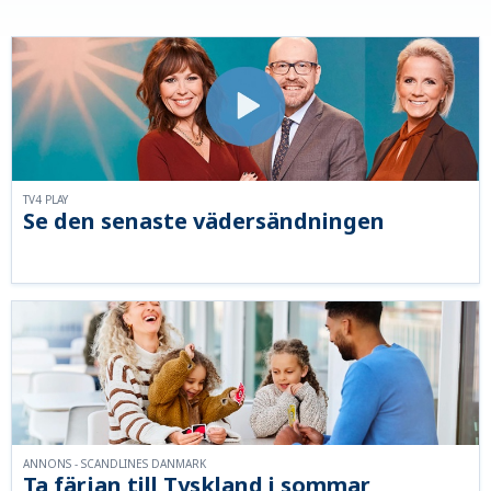
TV4 PLAY
Se den senaste vädersändningen
ANNONS - SCANDLINES DANMARK
Ta färjan till Tyskland i sommar