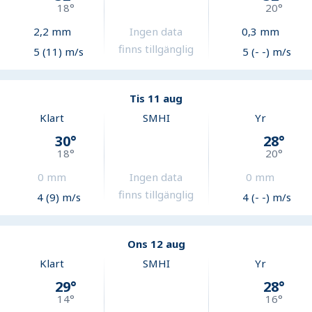
18
°
20
°
2,2
mm
Ingen data
0,3
mm
finns tillgänglig
5 (11) m/s
5 (- -) m/s
Tis 11 aug
Klart
SMHI
Yr
30
°
28
°
18
°
20
°
0
mm
Ingen data
0
mm
finns tillgänglig
4 (9) m/s
4 (- -) m/s
Ons 12 aug
Klart
SMHI
Yr
29
°
28
°
14
°
16
°