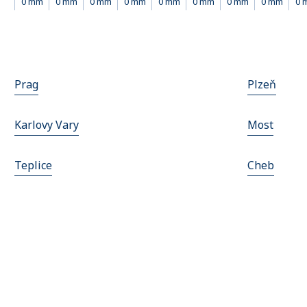
0 mm
0 mm
0 mm
0 mm
0 mm
0 mm
0 mm
0 mm
0 
Prag
Plzeň
Karlovy Vary
Most
Teplice
Cheb