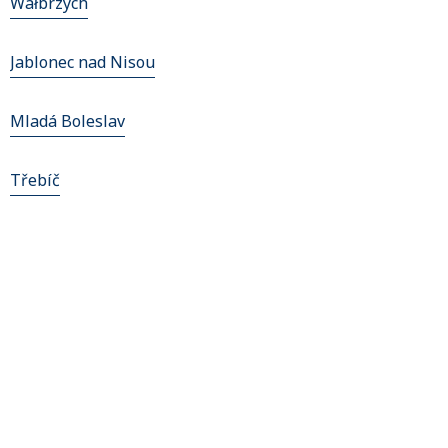
Wałbrzych
Jablonec nad Nisou
Mladá Boleslav
Třebíč