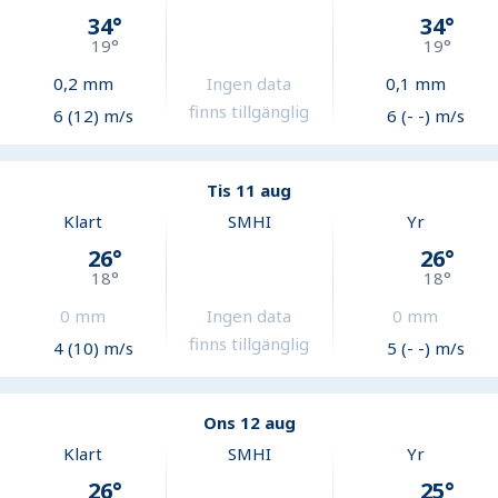
34
°
34
°
19
°
19
°
0,2
mm
Ingen data
0,1
mm
finns tillgänglig
6 (12) m/s
6 (- -) m/s
Tis 11 aug
Klart
SMHI
Yr
26
°
26
°
18
°
18
°
0
mm
Ingen data
0
mm
finns tillgänglig
4 (10) m/s
5 (- -) m/s
Ons 12 aug
Klart
SMHI
Yr
26
°
25
°