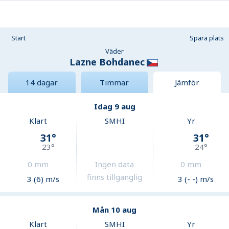
Start
Spara plats
Väder
Lazne Bohdanec
14 dagar
Timmar
Jämför
Idag 9 aug
Klart
SMHI
Yr
31
°
31
°
23
°
24
°
0
mm
Ingen data
0
mm
finns tillgänglig
3 (6) m/s
3 (- -) m/s
Mån 10 aug
Klart
SMHI
Yr