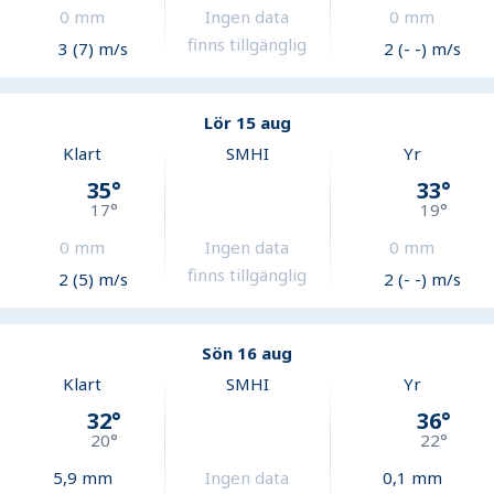
0
mm
Ingen data
0
mm
finns tillgänglig
3 (7) m/s
2 (- -) m/s
Lör 15 aug
Klart
SMHI
Yr
35
°
33
°
17
°
19
°
0
mm
Ingen data
0
mm
finns tillgänglig
2 (5) m/s
2 (- -) m/s
Sön 16 aug
Klart
SMHI
Yr
32
°
36
°
20
°
22
°
5,9
mm
Ingen data
0,1
mm