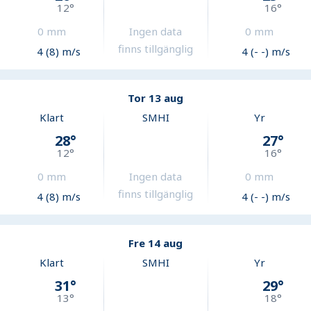
12
°
16
°
0
mm
Ingen data
0
mm
finns tillgänglig
4 (8) m/s
4 (- -) m/s
Tor 13 aug
Klart
SMHI
Yr
28
°
27
°
12
°
16
°
0
mm
Ingen data
0
mm
finns tillgänglig
4 (8) m/s
4 (- -) m/s
Fre 14 aug
Klart
SMHI
Yr
31
°
29
°
13
°
18
°