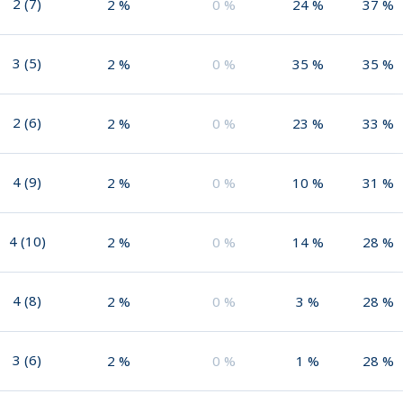
2
(
7
)
2
%
0
%
24
%
37
%
3
(
5
)
2
%
0
%
35
%
35
%
2
(
6
)
2
%
0
%
23
%
33
%
4
(
9
)
2
%
0
%
10
%
31
%
4
(
10
)
2
%
0
%
14
%
28
%
4
(
8
)
2
%
0
%
3
%
28
%
3
(
6
)
2
%
0
%
1
%
28
%