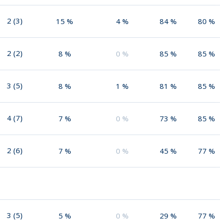
2
(
3
)
15
%
4
%
84
%
80
%
2
(
2
)
8
%
0
%
85
%
85
%
3
(
5
)
8
%
1
%
81
%
85
%
4
(
7
)
7
%
0
%
73
%
85
%
2
(
6
)
7
%
0
%
45
%
77
%
3
(
5
)
5
%
0
%
29
%
77
%