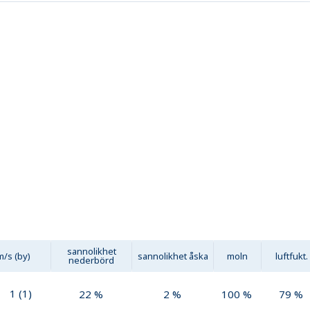
sannolikhet
m/s (by)
sannolikhet åska
moln
luftfukt.
nederbörd
1
(
1
)
22
%
2
%
100
%
79
%