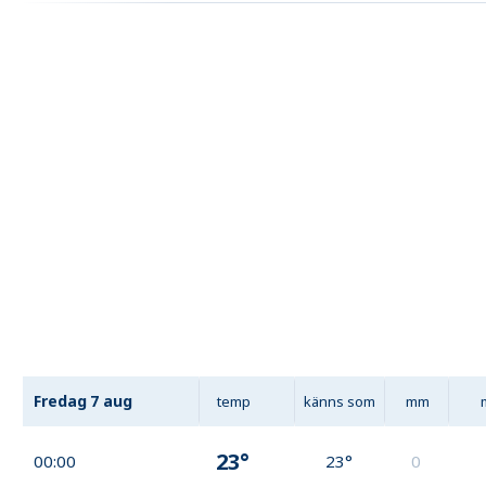
Fredag
7 aug
temp
känns som
mm
23°
00:00
23°
0