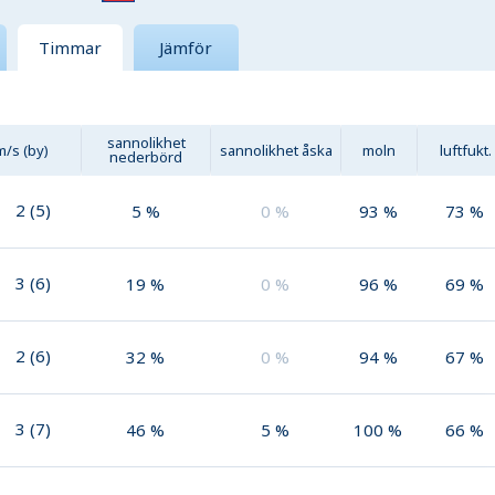
Timmar
Jämför
sannolikhet
m/s (by)
sannolikhet åska
moln
luftfukt.
nederbörd
2
(
5
)
5
%
0
%
93
%
73
%
3
(
6
)
19
%
0
%
96
%
69
%
2
(
6
)
32
%
0
%
94
%
67
%
3
(
7
)
46
%
5
%
100
%
66
%