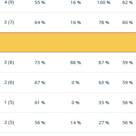
4
(
9
)
55
%
16
%
100
%
62
%
3
(
7
)
64
%
16
%
78
%
60
%
3
(
8
)
73
%
88
%
87
%
59
%
2
(
6
)
67
%
0
%
63
%
59
%
1
(
5
)
61
%
0
%
35
%
56
%
2
(
5
)
56
%
14
%
27
%
56
%