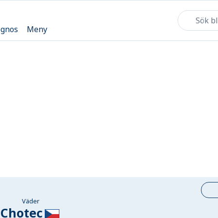
ognos
Meny
Väder
Chotec