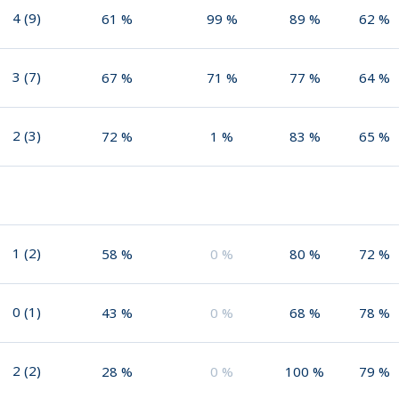
4
(
9
)
61
%
99
%
89
%
62
%
3
(
7
)
67
%
71
%
77
%
64
%
2
(
3
)
72
%
1
%
83
%
65
%
1
(
2
)
58
%
0
%
80
%
72
%
0
(
1
)
43
%
0
%
68
%
78
%
2
(
2
)
28
%
0
%
100
%
79
%