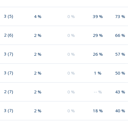
3
(
5
)
4
%
0
%
39
%
73
%
2
(
6
)
2
%
0
%
29
%
66
%
3
(
7
)
2
%
0
%
26
%
57
%
3
(
7
)
2
%
0
%
1
%
50
%
2
(
7
)
2
%
0
%
--
%
43
%
3
(
7
)
2
%
0
%
18
%
40
%