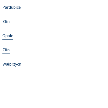
Pardubice
Zlín
Opole
Zlin
Wałbrzych