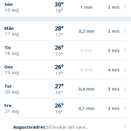
30°
Sön
1
mm
3
m/s
16 aug
18°
28°
Mån
0,2
mm
3
m/s
17 aug
17°
26°
Tis
0
mm
3
m/s
18 aug
15°
26°
Ons
0
mm
4
m/s
19 aug
15°
27°
Tor
0,4
mm
3
m/s
20 aug
16°
26°
Fre
0,1
mm
3
m/s
21 aug
16°
Augustivädret:
Så brukar det vara...