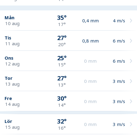
35°
Mån
0,4
mm
4
m/s
10 aug
17°
27°
Tis
0,8
mm
6
m/s
11 aug
20°
25°
Ons
0
mm
6
m/s
12 aug
15°
27°
Tor
0
mm
3
m/s
13 aug
13°
30°
Fre
0
mm
3
m/s
14 aug
14°
32°
Lör
0
mm
3
m/s
15 aug
16°