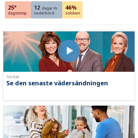
25°
12
46%
dagar m.
dagstemp
nederbörd
solsken
TV4 PLAY
Se den senaste vädersändningen