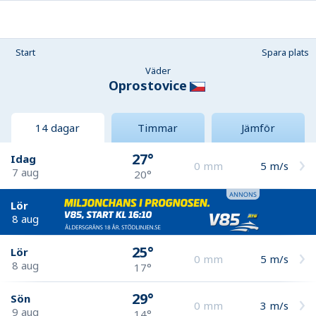
Start
Spara plats
Väder
Oprostovice
14 dagar
Timmar
Jämför
27°
Idag
0
mm
5
m/s
7 aug
20°
Lör
8 aug
25°
Lör
0
mm
5
m/s
8 aug
17°
29°
Sön
0
mm
3
m/s
9 aug
14°