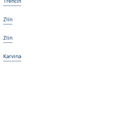
Trencin
Zlín
Zlin
Karvina