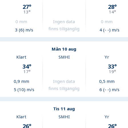
27
°
28
°
13
°
14
°
0
mm
Ingen data
0
mm
finns tillgänglig
3 (6) m/s
4 (- -) m/s
Mån 10 aug
Klart
SMHI
Yr
34
°
33
°
17
°
19
°
0,9
mm
Ingen data
0,5
mm
finns tillgänglig
5 (10) m/s
6 (- -) m/s
Tis 11 aug
Klart
SMHI
Yr
26
°
26
°