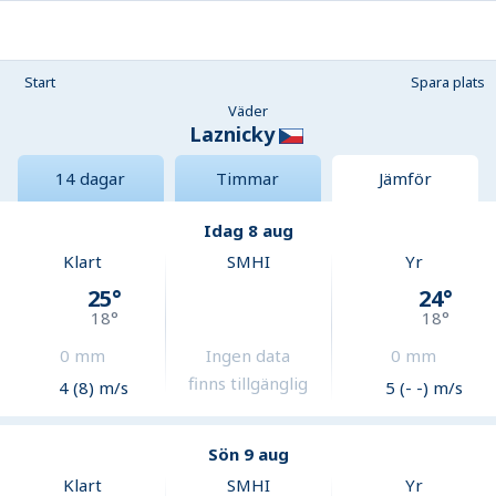
Start
Spara plats
Väder
Laznicky
14 dagar
Timmar
Jämför
Idag 8 aug
Klart
SMHI
Yr
25
°
24
°
18
°
18
°
0
mm
Ingen data
0
mm
finns tillgänglig
4 (8) m/s
5 (- -) m/s
Sön 9 aug
Klart
SMHI
Yr