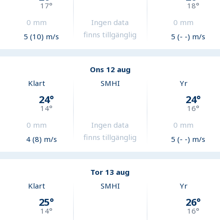
17
°
18
°
0
mm
Ingen data
0
mm
finns tillgänglig
5 (10) m/s
5 (- -) m/s
Ons 12 aug
Klart
SMHI
Yr
24
°
24
°
14
°
16
°
0
mm
Ingen data
0
mm
finns tillgänglig
4 (8) m/s
5 (- -) m/s
Tor 13 aug
Klart
SMHI
Yr
25
°
26
°
14
°
16
°