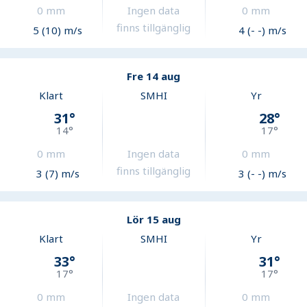
0
mm
Ingen data
0
mm
finns tillgänglig
5 (10) m/s
4 (- -) m/s
Fre 14 aug
Klart
SMHI
Yr
31
°
28
°
14
°
17
°
0
mm
Ingen data
0
mm
finns tillgänglig
3 (7) m/s
3 (- -) m/s
Lör 15 aug
Klart
SMHI
Yr
33
°
31
°
17
°
17
°
0
mm
Ingen data
0
mm