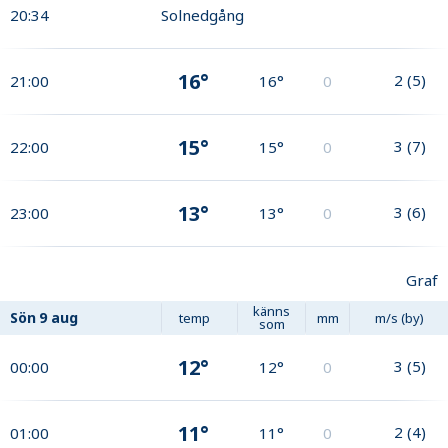
20:34
Solnedgång
16°
2
(
5
)
21:00
16°
0
15°
3
(
7
)
22:00
15°
0
13°
3
(
6
)
23:00
13°
0
Graf
känns
Sön
9 aug
temp
mm
m/s (by)
som
12°
3
(
5
)
00:00
12°
0
11°
2
(
4
)
01:00
11°
0