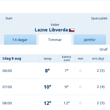
Start
Spara plats
Väder
Lazne Libverda
14 dagar
Timmar
Jämför
Graf
känns
Idag
8 aug
temp
mm
m/s (by)
som
8°
2
(
3
)
06:00
7°
0
10°
2
(
4
)
07:00
9°
0
12°
2
(
5
)
08:00
12°
0