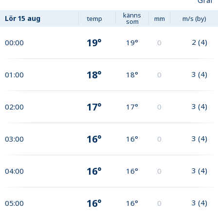
Graf
känns
Lör
15 aug
temp
mm
m/s (by)
som
19°
2
(
4
)
00:00
19°
0
18°
3
(
4
)
01:00
18°
0
17°
3
(
4
)
02:00
17°
0
16°
3
(
4
)
03:00
16°
0
16°
3
(
4
)
04:00
16°
0
16°
3
(
4
)
05:00
16°
0