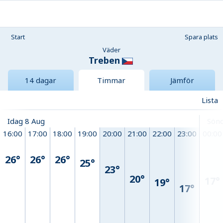
Start
Spara plats
Väder
Treben
14 dagar
Timmar
Jämför
Lista
Idag 8 Aug
Sönd
16:00
17:00
18:00
19:00
20:00
21:00
22:00
23:00
00:00
26°
26°
26°
25°
23°
20°
17°
19°
17°