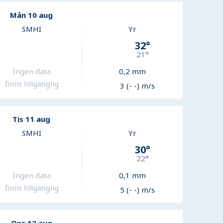
Mån 10 aug
SMHI
Yr
32
°
21
°
Ingen data
0,2
mm
finns tillgänglig
3 (- -) m/s
Tis 11 aug
SMHI
Yr
30
°
22
°
Ingen data
0,1
mm
finns tillgänglig
5 (- -) m/s