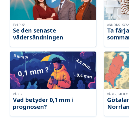
TV4 PLAY
ANNONS - SCA
Se den senaste
Ta färja
vädersändningen
somma
VÄDER
VÄDER, METE
Vad betyder 0,1 mm i
Götalan
prognosen?
Norrla