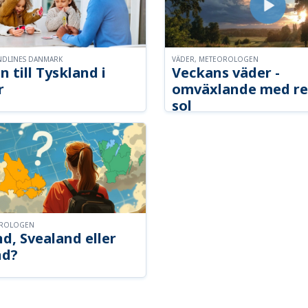
NDLINES DANMARK
VÄDER, METEOROLOGEN
n till Tyskland i
Veckans väder -
r
omväxlande med re
sol
OROLOGEN
d, Svealand eller
nd?