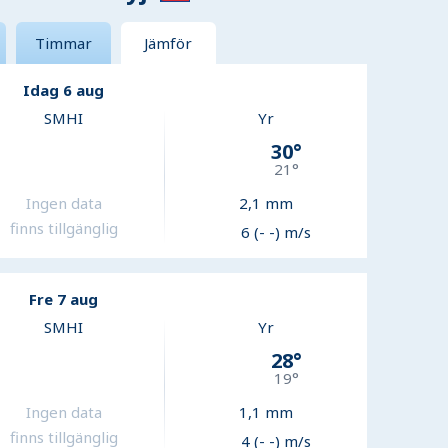
Timmar
Jämför
Idag 6 aug
SMHI
Yr
30
°
21
°
Ingen data
2,1
mm
finns tillgänglig
6 (- -) m/s
Fre 7 aug
SMHI
Yr
28
°
19
°
Ingen data
1,1
mm
finns tillgänglig
4 (- -) m/s