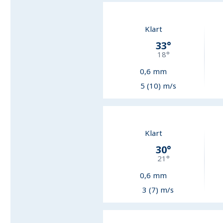
Klart
33
°
18
°
0,6
mm
5 (10) m/s
Klart
30
°
21
°
0,6
mm
3 (7) m/s