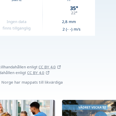
35
°
22
°
Ingen data
2,8
mm
finns tillgänglig
2 (- -) m/s
llhandahållen
enligt
CC BY 4.0
dahållen
enligt
CC BY 4.0
Norge har mappats till likvärdiga