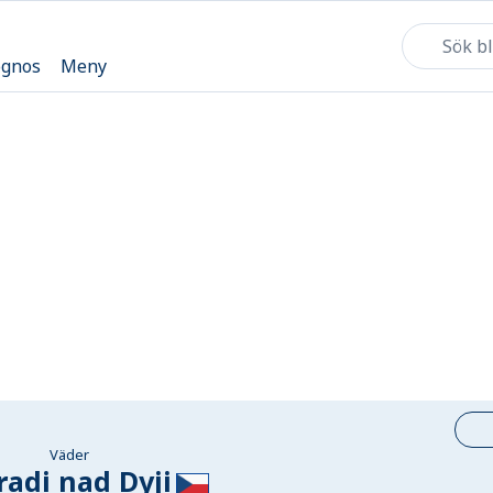
ognos
Meny
Väder
adi nad Dyji