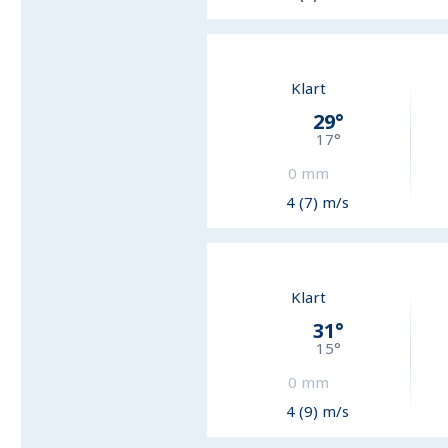
Klart
29
°
17
°
0
mm
4 (7) m/s
Klart
31
°
15
°
0
mm
4 (9) m/s