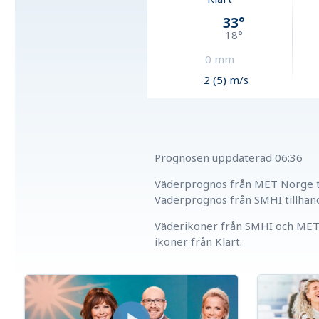
33
°
18
°
0
mm
2 (5) m/s
Prognosen uppdaterad
06:36
Väderprognos från MET Norge ti
Väderprognos från SMHI tillhan
Väderikoner från SMHI och MET 
ikoner från Klart.