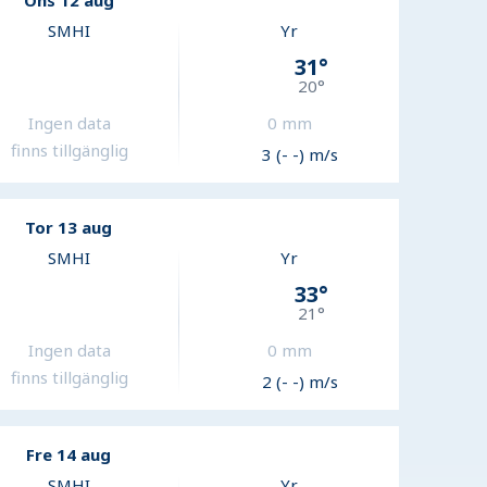
Ons 12 aug
SMHI
Yr
31
°
20
°
Ingen data
0
mm
finns tillgänglig
3 (- -) m/s
Tor 13 aug
SMHI
Yr
33
°
21
°
Ingen data
0
mm
finns tillgänglig
2 (- -) m/s
Fre 14 aug
SMHI
Yr