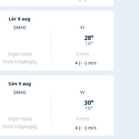
Lör 8 aug
SMHI
Yr
28
°
16
°
Ingen data
0
mm
finns tillgänglig
4 (- -) m/s
Sön 9 aug
SMHI
Yr
30
°
18
°
Ingen data
0
mm
finns tillgänglig
4 (- -) m/s