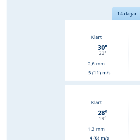
14 dagar
Klart
30
°
22
°
2,6
mm
5 (11) m/s
Klart
28
°
19
°
1,3
mm
4 (8) m/s