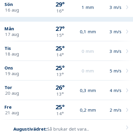
29°
Sön
1
mm
3
m/s
16 aug
16°
27°
Mån
0,1
mm
3
m/s
17 aug
15°
25°
Tis
0
mm
3
m/s
18 aug
14°
25°
Ons
0
mm
5
m/s
19 aug
13°
26°
Tor
0,3
mm
4
m/s
20 aug
13°
25°
Fre
0,2
mm
2
m/s
21 aug
14°
Augustivädret:
Så brukar det vara...