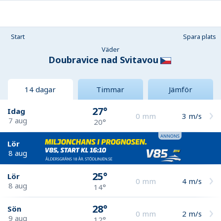
Start
Spara plats
Väder
Doubravice nad Svitavou
14 dagar
Timmar
Jämför
27°
Idag
0
mm
3
m/s
7 aug
20°
Lör
8 aug
25°
Lör
0
mm
4
m/s
8 aug
14°
28°
Sön
0
mm
2
m/s
9 aug
12°