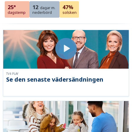
25°
12
47%
dagar m.
dagstemp
nederbörd
solsken
TV4 PLAY
Se den senaste vädersändningen