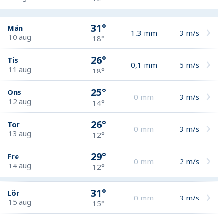
31°
Mån
1,3
mm
3
m/s
10 aug
18°
26°
Tis
0,1
mm
5
m/s
11 aug
18°
25°
Ons
0
mm
3
m/s
12 aug
14°
26°
Tor
0
mm
3
m/s
13 aug
12°
29°
Fre
0
mm
2
m/s
14 aug
12°
31°
Lör
0
mm
3
m/s
15 aug
15°