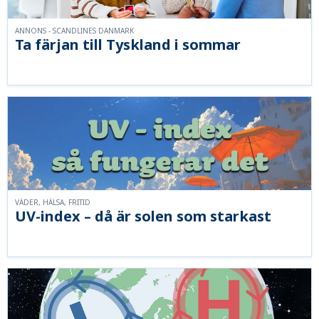
ANNONS - SCANDLINES DANMARK
Ta färjan till Tyskland i sommar
VÄDER, HÄLSA, FRITID
UV-index – då är solen som starkast