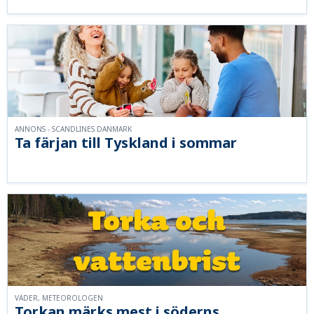
ANNONS - SCANDLINES DANMARK
Ta färjan till Tyskland i sommar
VÄDER, METEOROLOGEN
Torkan märks mest i söderns