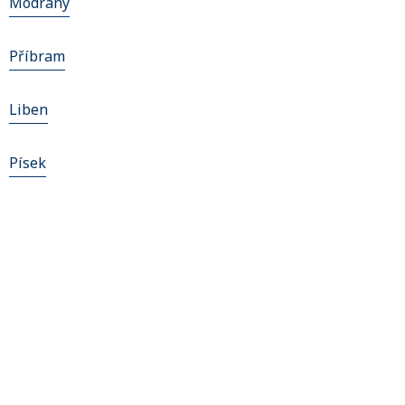
Modrany
Příbram
Liben
Písek