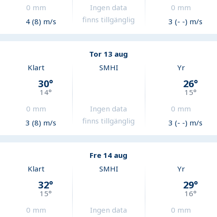
0
mm
Ingen data
0
mm
finns tillgänglig
4 (8) m/s
3 (- -) m/s
Tor 13 aug
Klart
SMHI
Yr
30
°
26
°
14
°
15
°
0
mm
Ingen data
0
mm
finns tillgänglig
3 (8) m/s
3 (- -) m/s
Fre 14 aug
Klart
SMHI
Yr
32
°
29
°
15
°
16
°
0
mm
Ingen data
0
mm