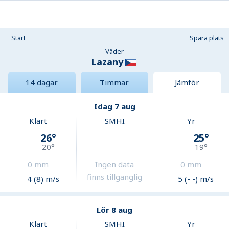
Start
Spara plats
Väder
Lazany
14 dagar
Timmar
Jämför
Idag 7 aug
Klart
SMHI
Yr
26
°
25
°
20
°
19
°
0
mm
Ingen data
0
mm
finns tillgänglig
4 (8) m/s
5 (- -) m/s
Lör 8 aug
Klart
SMHI
Yr