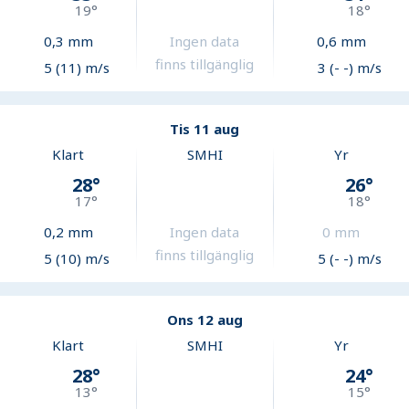
19
°
18
°
0,3
mm
Ingen data
0,6
mm
finns tillgänglig
5 (11) m/s
3 (- -) m/s
Tis 11 aug
Klart
SMHI
Yr
28
°
26
°
17
°
18
°
0,2
mm
Ingen data
0
mm
finns tillgänglig
5 (10) m/s
5 (- -) m/s
Ons 12 aug
Klart
SMHI
Yr
28
°
24
°
13
°
15
°