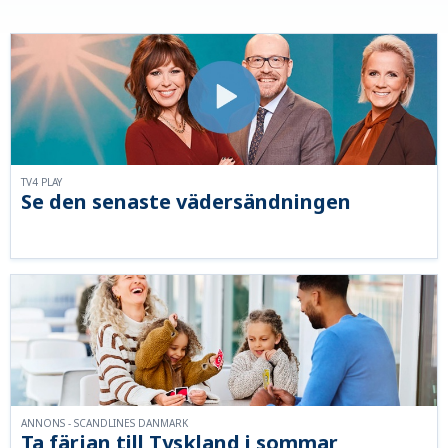
TV4 PLAY
Se den senaste vädersändningen
ANNONS - SCANDLINES DANMARK
Ta färjan till Tyskland i sommar