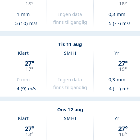
18
°
18
°
1
mm
Ingen data
0,3
mm
finns tillgänglig
5 (10) m/s
5 (- -) m/s
Tis 11 aug
Klart
SMHI
Yr
27
°
27
°
17
°
19
°
0
mm
Ingen data
0,3
mm
finns tillgänglig
4 (9) m/s
4 (- -) m/s
Ons 12 aug
Klart
SMHI
Yr
27
°
27
°
13
°
16
°