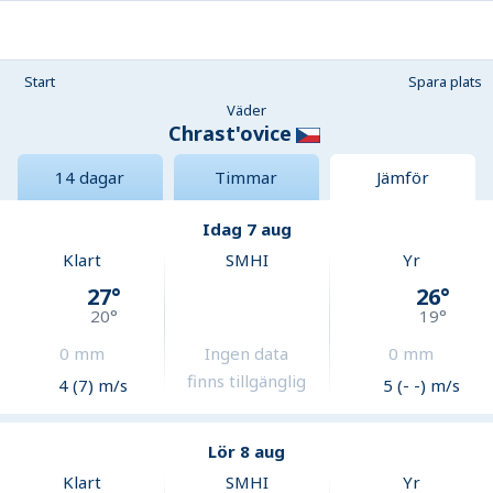
Start
Spara plats
Väder
Chrast'ovice
14 dagar
Timmar
Jämför
Idag 7 aug
Klart
SMHI
Yr
27
°
26
°
20
°
19
°
0
mm
Ingen data
0
mm
finns tillgänglig
4 (7) m/s
5 (- -) m/s
Lör 8 aug
Klart
SMHI
Yr