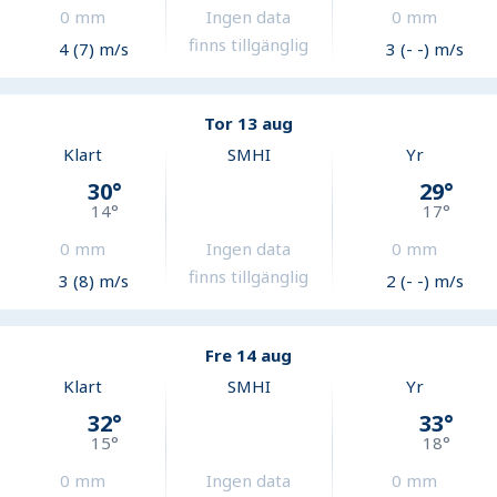
0
mm
Ingen data
0
mm
finns tillgänglig
4 (7) m/s
3 (- -) m/s
Tor 13 aug
Klart
SMHI
Yr
30
°
29
°
14
°
17
°
0
mm
Ingen data
0
mm
finns tillgänglig
3 (8) m/s
2 (- -) m/s
Fre 14 aug
Klart
SMHI
Yr
32
°
33
°
15
°
18
°
0
mm
Ingen data
0
mm