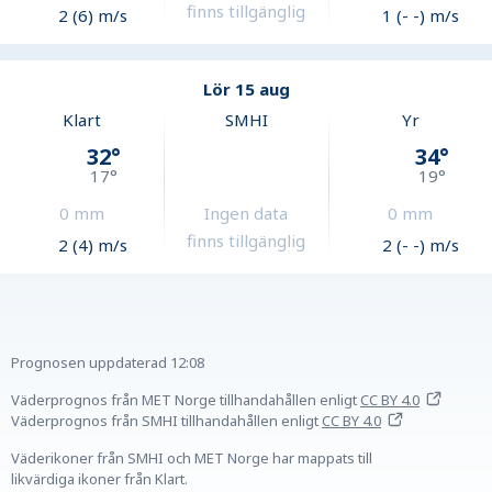
finns tillgänglig
2 (6) m/s
1 (- -) m/s
Lör 15 aug
Klart
SMHI
Yr
32
°
34
°
17
°
19
°
0
mm
Ingen data
0
mm
finns tillgänglig
2 (4) m/s
2 (- -) m/s
Prognosen uppdaterad
12:08
Väderprognos från MET Norge tillhandahållen
enligt
CC BY 4.0
Väderprognos från SMHI tillhandahållen
enligt
CC BY 4.0
Väderikoner från SMHI och MET Norge har mappats till
likvärdiga ikoner från Klart.