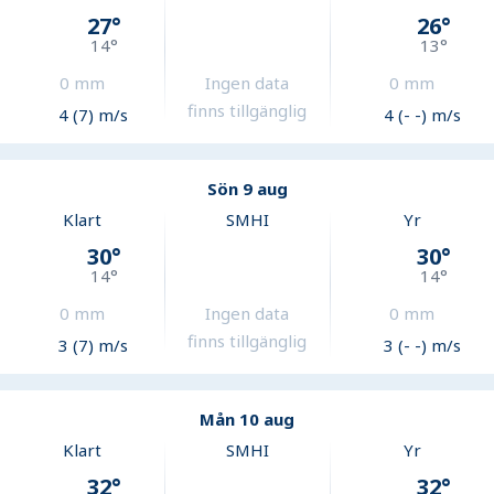
27
°
26
°
14
°
13
°
0
mm
Ingen data
0
mm
finns tillgänglig
4 (7) m/s
4 (- -) m/s
Sön 9 aug
Klart
SMHI
Yr
30
°
30
°
14
°
14
°
0
mm
Ingen data
0
mm
finns tillgänglig
3 (7) m/s
3 (- -) m/s
Mån 10 aug
Klart
SMHI
Yr
32
°
32
°