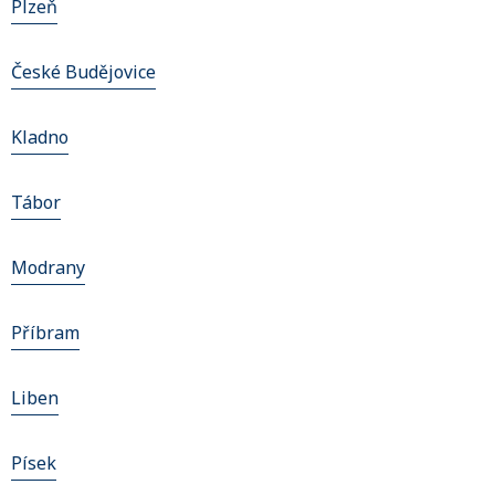
Plzeň
České Budějovice
Kladno
Tábor
Modrany
Příbram
Liben
Písek