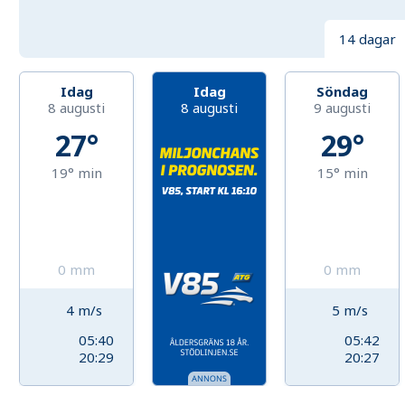
14 dagar
Idag
Idag
Söndag
8 augusti
8 augusti
9 augusti
27°
29°
19°
min
15°
min
0
mm
0
mm
4
m/s
5
m/s
05:40
05:42
20:29
20:27