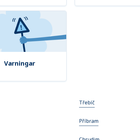
Varningar
Třebíč
Příbram
Chrudim