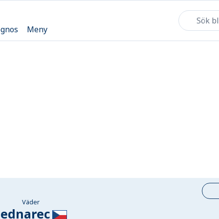
ognos
Meny
Väder
ednarec