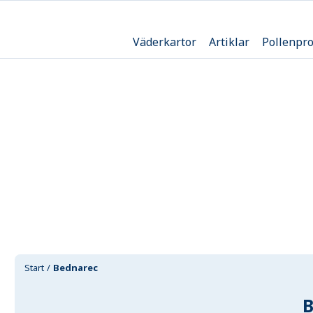
Väderkartor
Artiklar
Pollenpr
Start
Bednarec
B