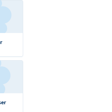
r
ser