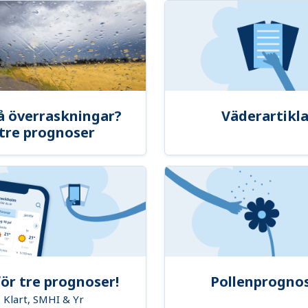
å överraskningar?
Väderartikla
tre prognoser
ör tre prognoser!
Pollenprogno
Klart, SMHI & Yr