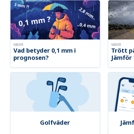
VÄDER
VÄDER
Vad betyder 0,1 mm i
Trött p
prognosen?
Jämför 
Golfväder
Jämf