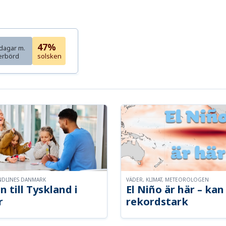
47%
dagar m.
erbörd
solsken
NDLINES DANMARK
VÄDER, KLIMAT, METEOROLOGEN
n till Tyskland i
El Niño är här – kan 
r
rekordstark