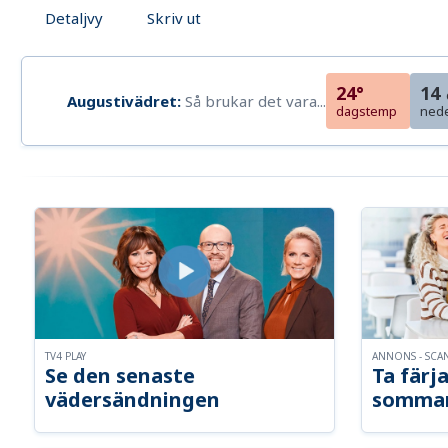
Detaljvy
Skriv ut
24°
14
Augustivädret:
Så brukar det vara...
dagstemp
ned
TV4 PLAY
ANNONS - SCA
Se den senaste
Ta färja
vädersändningen
somma