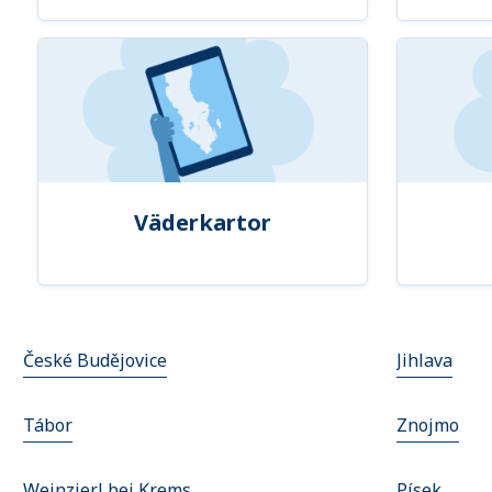
Väderkartor
České Budějovice
Jihlava
Tábor
Znojmo
Weinzierl bei Krems
Písek