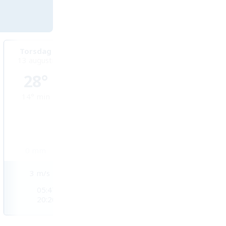
Torsdag
Fredag
Lördag
13 augusti
14 augusti
15 augusti
28°
32°
33°
14°
min
15°
min
17°
min
0
mm
0
mm
0
mm
3
m/s
3
m/s
3
m/s
05:47
05:49
05:50
20:20
20:18
20:16