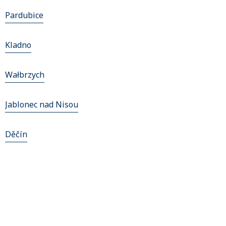
Pardubice
Kladno
Wałbrzych
Jablonec nad Nisou
Děčín