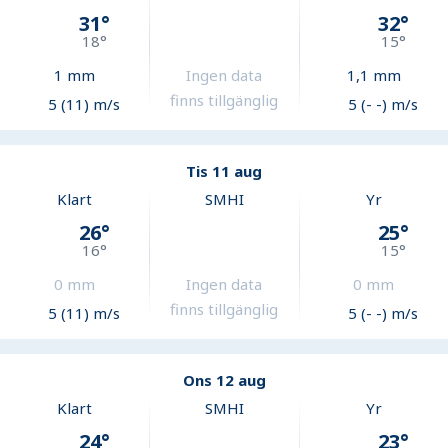
31
°
32
°
18
°
15
°
1
mm
Ingen data
1,1
mm
finns tillgänglig
5 (11) m/s
5 (- -) m/s
Tis 11 aug
Klart
SMHI
Yr
26
°
25
°
16
°
15
°
0
mm
Ingen data
0
mm
finns tillgänglig
5 (11) m/s
5 (- -) m/s
Ons 12 aug
Klart
SMHI
Yr
24
°
23
°