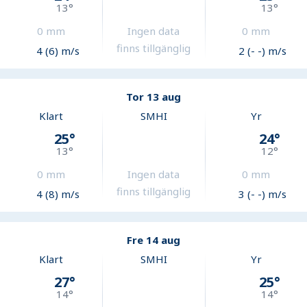
13
°
13
°
0
mm
Ingen data
0
mm
finns tillgänglig
4 (6) m/s
2 (- -) m/s
Tor 13 aug
Klart
SMHI
Yr
25
°
24
°
13
°
12
°
0
mm
Ingen data
0
mm
finns tillgänglig
4 (8) m/s
3 (- -) m/s
Fre 14 aug
Klart
SMHI
Yr
27
°
25
°
14
°
14
°