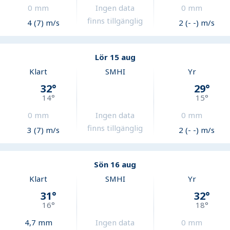
0
mm
Ingen data
0
mm
finns tillgänglig
4 (7) m/s
2 (- -) m/s
Lör 15 aug
Klart
SMHI
Yr
32
°
29
°
14
°
15
°
0
mm
Ingen data
0
mm
finns tillgänglig
3 (7) m/s
2 (- -) m/s
Sön 16 aug
Klart
SMHI
Yr
31
°
32
°
16
°
18
°
4,7
mm
Ingen data
0
mm