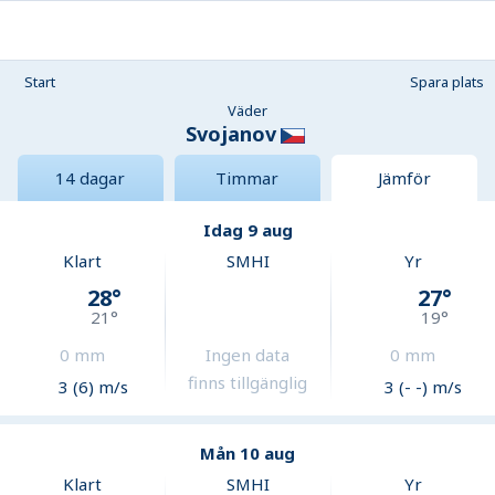
Start
Spara plats
Väder
Svojanov
14 dagar
Timmar
Jämför
Idag 9 aug
Klart
SMHI
Yr
28
°
27
°
21
°
19
°
0
mm
Ingen data
0
mm
finns tillgänglig
3 (6) m/s
3 (- -) m/s
Mån 10 aug
Klart
SMHI
Yr