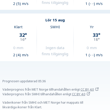
finns tillgänglig
2 (5) m/s
1 (- -) m/s
Lör 15 aug
Klart
SMHI
Yr
32
°
33
°
16
°
18
°
0
mm
Ingen data
0
mm
finns tillgänglig
2 (4) m/s
1 (- -) m/s
Prognosen uppdaterad
05:36
Väderprognos från MET Norge tillhandahållen
enligt
CC BY 4.0
Väderprognos från SMHI tillhandahållen
enligt
CC BY 4.0
Väderikoner från SMHI och MET Norge har mappats till
likvärdiga ikoner från Klart.