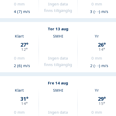
0
mm
Ingen data
0
mm
finns tillgänglig
4 (7) m/s
3 (- -) m/s
Tor 13 aug
Klart
SMHI
Yr
27
°
26
°
12
°
14
°
0
mm
Ingen data
0
mm
finns tillgänglig
2 (6) m/s
2 (- -) m/s
Fre 14 aug
Klart
SMHI
Yr
31
°
29
°
14
°
15
°
0
mm
Ingen data
0
mm