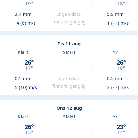
19
°
18
°
3,7
mm
Ingen data
5,9
mm
finns tillgänglig
4 (6) m/s
1 (- -) m/s
Tis 11 aug
Klart
SMHI
Yr
26
°
26
°
17
°
18
°
0,1
mm
Ingen data
0,5
mm
finns tillgänglig
5 (10) m/s
3 (- -) m/s
Ons 12 aug
Klart
SMHI
Yr
26
°
23
°
15
°
14
°