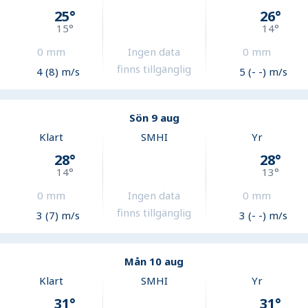
25
°
26
°
15
°
14
°
0
mm
Ingen data
0
mm
finns tillgänglig
4 (8) m/s
5 (- -) m/s
Sön 9 aug
Klart
SMHI
Yr
28
°
28
°
14
°
13
°
0
mm
Ingen data
0
mm
finns tillgänglig
3 (7) m/s
3 (- -) m/s
Mån 10 aug
Klart
SMHI
Yr
31
°
31
°