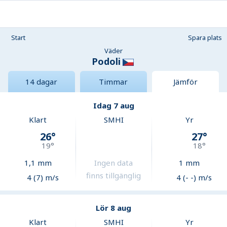
Start
Spara plats
Väder
Podoli
14 dagar
Timmar
Jämför
Idag 7 aug
Klart
SMHI
Yr
26
°
27
°
19
°
18
°
1,1
mm
Ingen data
1
mm
finns tillgänglig
4 (7) m/s
4 (- -) m/s
Lör 8 aug
Klart
SMHI
Yr