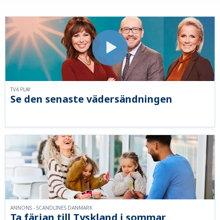
TV4 PLAY
Se den senaste vädersändningen
ANNONS - SCANDLINES DANMARK
Ta färjan till Tyskland i sommar