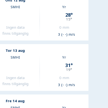
Ons 12 aug
SMHI
Yr
28
°
15
°
Ingen data
0
mm
finns tillgänglig
3 (- -) m/s
Tor 13 aug
SMHI
Yr
31
°
19
°
Ingen data
0
mm
finns tillgänglig
3 (- -) m/s
Fre 14 aug
SMHI
Yr