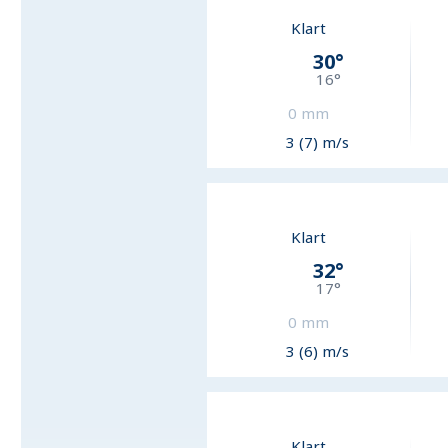
Klart
30
°
16
°
0
mm
3 (7) m/s
Klart
32
°
17
°
0
mm
3 (6) m/s
Klart