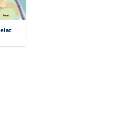
elat
a