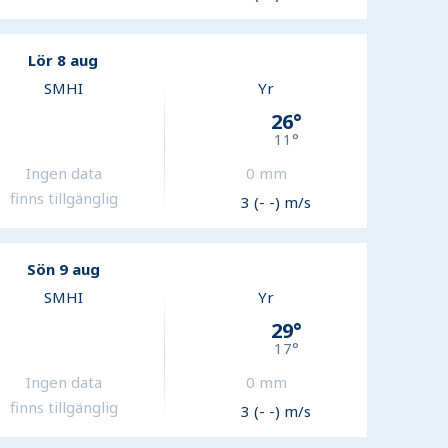
Lör 8 aug
SMHI
Yr
26
°
11
°
Ingen data
0
mm
finns tillgänglig
3 (- -) m/s
Sön 9 aug
SMHI
Yr
29
°
17
°
Ingen data
0
mm
finns tillgänglig
3 (- -) m/s