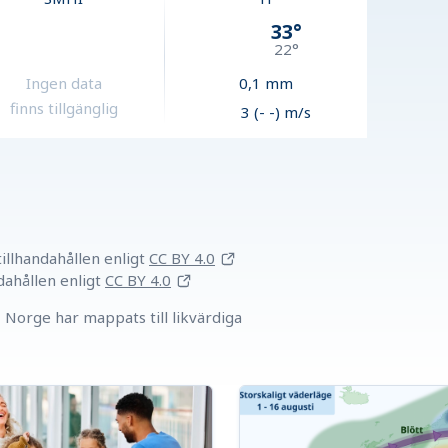
33
°
22
°
Ingen data
0,1
mm
finns tillgänglig
3 (- -) m/s
llhandahållen
enligt
CC BY 4.0
dahållen
enligt
CC BY 4.0
Norge har mappats till likvärdiga