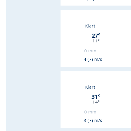
Klart
27
°
11
°
0
mm
4 (7) m/s
Klart
31
°
14
°
0
mm
3 (7) m/s