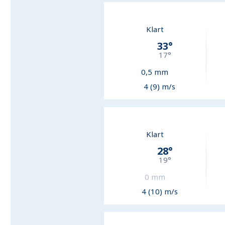
Klart
33
°
17
°
0,5
mm
4 (9) m/s
Klart
28
°
19
°
0
mm
4 (10) m/s