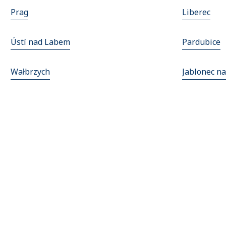
Prag
Liberec
Ústí nad Labem
Pardubice
Wałbrzych
Jablonec n