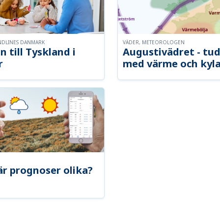
NDLINES DANMARK
VÄDER, METEOROLOGEN
n till Tyskland i
Augustivädret - tud
r
med värme och kyl
är prognoser olika?