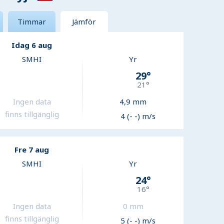
Timmar
Jämför
Idag 6 aug
SMHI
Yr
29
°
21
°
Ingen data
4,9
mm
finns tillgänglig
4 (- -) m/s
Fre 7 aug
SMHI
Yr
24
°
16
°
Ingen data
0
mm
finns tillgänglig
5 (- -) m/s