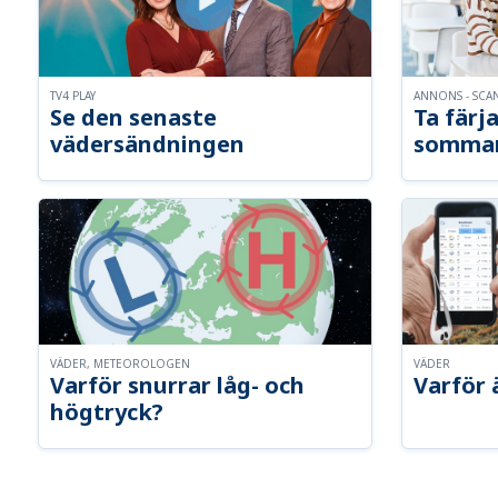
TV4 PLAY
ANNONS - SCA
Se den senaste
Ta färja
vädersändningen
somma
VÄDER, METEOROLOGEN
VÄDER
Varför snurrar låg- och
Varför 
högtryck?