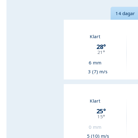
14 dagar
Klart
28
°
21
°
6
mm
3 (7) m/s
Klart
25
°
15
°
0
mm
5 (10) m/s