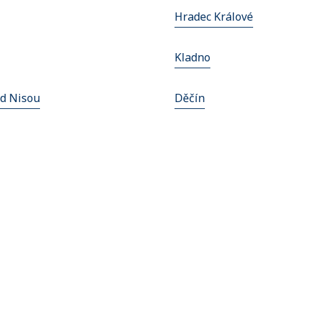
Hradec Králové
Kladno
ad Nisou
Děčín