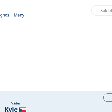
ognos
Meny
Väder
Kyje