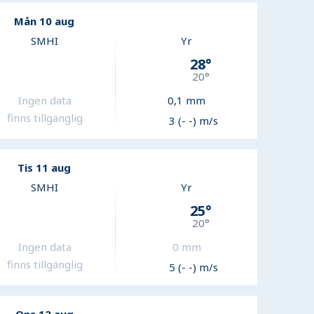
Mån 10 aug
SMHI
Yr
28
°
20
°
Ingen data
0,1
mm
finns tillgänglig
3 (- -) m/s
Tis 11 aug
SMHI
Yr
25
°
20
°
Ingen data
0
mm
finns tillgänglig
5 (- -) m/s