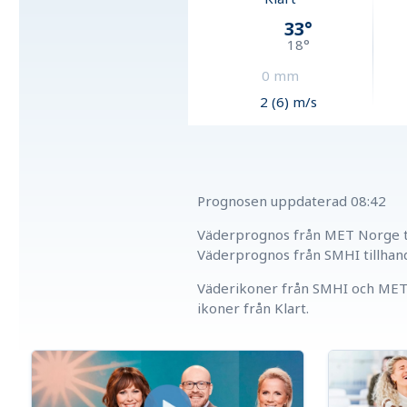
33
°
18
°
0
mm
2 (6) m/s
Prognosen uppdaterad
08:42
Väderprognos från MET Norge ti
Väderprognos från SMHI tillhan
Väderikoner från SMHI och MET 
ikoner från Klart.