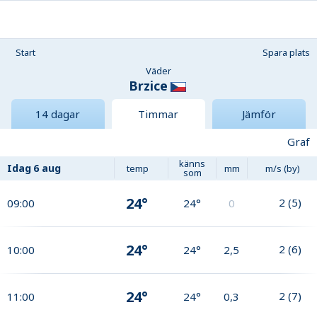
Start
Spara plats
Väder
Brzice
14 dagar
Timmar
Jämför
Graf
känns
Idag
6 aug
temp
mm
m/s (by)
som
24°
2
(
5
)
09:00
24°
0
24°
2
(
6
)
10:00
24°
2,5
24°
2
(
7
)
11:00
24°
0,3