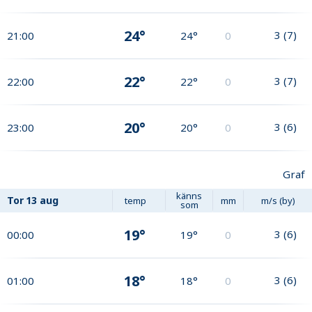
24°
3
(
7
)
21:00
24°
0
22°
3
(
7
)
22:00
22°
0
20°
3
(
6
)
23:00
20°
0
Graf
känns
Tor
13 aug
temp
mm
m/s (by)
som
19°
3
(
6
)
00:00
19°
0
18°
3
(
6
)
01:00
18°
0