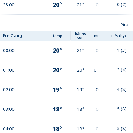
20°
0
(
2
)
23:00
21°
0
Graf
känns
Fre
7 aug
temp
mm
m/s (by)
som
20°
1
(
3
)
00:00
21°
0
20°
2
(
4
)
01:00
20°
0,1
19°
4
(
8
)
02:00
19°
0
18°
5
(
8
)
03:00
18°
0
18°
5
(
8
)
04:00
18°
0