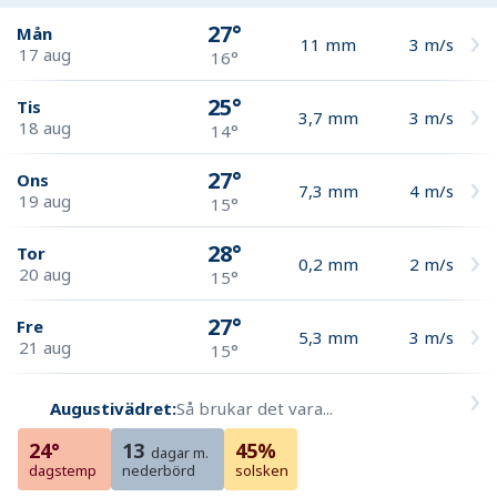
27°
Mån
11
mm
3
m/s
17 aug
16°
25°
Tis
3,7
mm
3
m/s
18 aug
14°
27°
Ons
7,3
mm
4
m/s
19 aug
15°
28°
Tor
0,2
mm
2
m/s
20 aug
15°
27°
Fre
5,3
mm
3
m/s
21 aug
15°
Augustivädret:
Så brukar det vara...
24°
13
45%
dagar m.
dagstemp
nederbörd
solsken