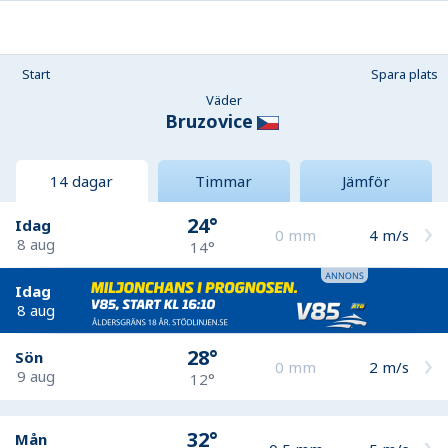
Start
Spara plats
Väder
Bruzovice
14 dagar
Timmar
Jämför
24°
Idag
0
mm
4
m/s
8 aug
14°
Idag
8 aug
28°
Sön
0
mm
2
m/s
9 aug
12°
32°
Mån