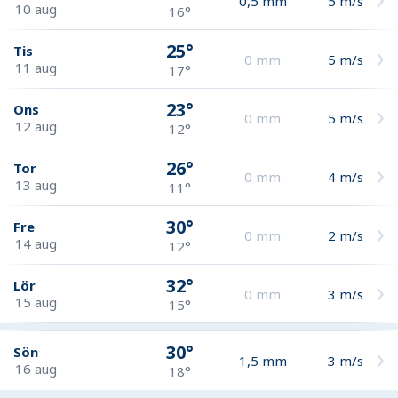
0,5
mm
5
m/s
10 aug
16°
25°
Tis
0
mm
5
m/s
11 aug
17°
23°
Ons
0
mm
5
m/s
12 aug
12°
26°
Tor
0
mm
4
m/s
13 aug
11°
30°
Fre
0
mm
2
m/s
14 aug
12°
32°
Lör
0
mm
3
m/s
15 aug
15°
30°
Sön
1,5
mm
3
m/s
16 aug
18°