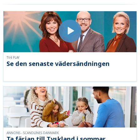
TV4 PLAY
Se den senaste vädersändningen
ANNONS - SCANDLINES DANMARK
Ta färjan till Tyskland i sommar