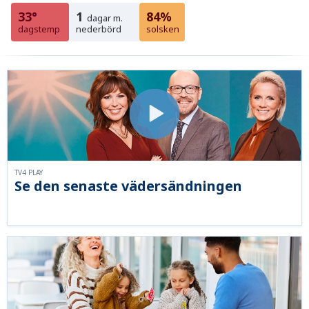
33°
1
84%
dagar m.
dagstemp
nederbörd
solsken
TV4 PLAY
Se den senaste vädersändningen