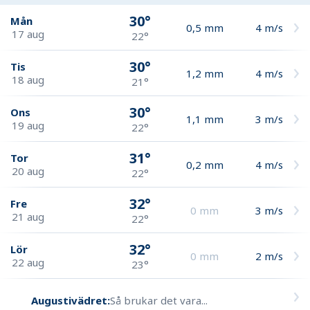
30°
Mån
0,5
mm
4
m/s
17 aug
22°
30°
Tis
1,2
mm
4
m/s
18 aug
21°
30°
Ons
1,1
mm
3
m/s
19 aug
22°
31°
Tor
0,2
mm
4
m/s
20 aug
22°
32°
Fre
0
mm
3
m/s
21 aug
22°
32°
Lör
0
mm
2
m/s
22 aug
23°
Augustivädret:
Så brukar det vara...