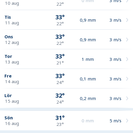
0
mm
3
m/s
10 aug
22°
33°
Tis
0,9
mm
3
m/s
11 aug
22°
33°
Ons
0,9
mm
3
m/s
12 aug
22°
33°
Tor
1
mm
3
m/s
13 aug
21°
33°
Fre
0,1
mm
3
m/s
14 aug
24°
32°
Lör
0,2
mm
3
m/s
15 aug
24°
31°
Sön
0
mm
5
m/s
16 aug
23°