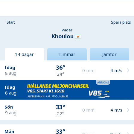
Start
Spara plats
Väder
Khoulou
14 dagar
Timmar
Jämför
36°
Idag
0
mm
4
m/s
8 aug
24°
Idag
8 aug
33°
Sön
0
mm
4
m/s
9 aug
22°
33°
Mån