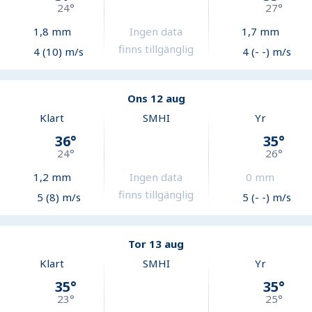
24
°
27
°
1,8
mm
Ingen data
1,7
mm
finns tillgänglig
4 (10) m/s
4 (- -) m/s
Ons 12 aug
Klart
SMHI
Yr
36
°
35
°
24
°
26
°
1,2
mm
Ingen data
0
mm
finns tillgänglig
5 (8) m/s
5 (- -) m/s
Tor 13 aug
Klart
SMHI
Yr
35
°
35
°
23
°
25
°