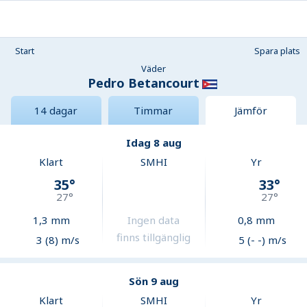
Start
Spara plats
Väder
Pedro Betancourt
14 dagar
Timmar
Jämför
Idag 8 aug
Klart
SMHI
Yr
35
°
33
°
27
°
27
°
1,3
mm
Ingen data
0,8
mm
finns tillgänglig
3 (8) m/s
5 (- -) m/s
Sön 9 aug
Klart
SMHI
Yr