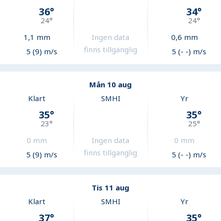
36
°
34
°
24
°
24
°
1,1
mm
Ingen data
0,6
mm
finns tillgänglig
5 (9) m/s
5 (- -) m/s
Mån 10 aug
Klart
SMHI
Yr
35
°
35
°
23
°
25
°
0
mm
Ingen data
0
mm
finns tillgänglig
5 (9) m/s
5 (- -) m/s
Tis 11 aug
Klart
SMHI
Yr
37
°
35
°