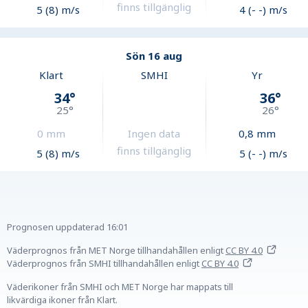
finns tillgänglig
5 (8) m/s
4 (- -) m/s
Sön 16 aug
Klart
SMHI
Yr
34
°
36
°
25
°
26
°
0
mm
Ingen data
0,8
mm
finns tillgänglig
5 (8) m/s
5 (- -) m/s
Prognosen uppdaterad
16:01
Väderprognos från MET Norge tillhandahållen
enligt
CC BY 4.0
Väderprognos från SMHI tillhandahållen
enligt
CC BY 4.0
Väderikoner från SMHI och MET Norge har mappats till
likvärdiga ikoner från Klart.