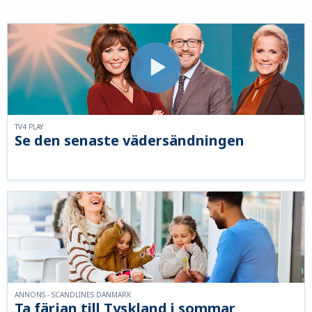
TV4 PLAY
Se den senaste vädersändningen
ANNONS - SCANDLINES DANMARK
Ta färjan till Tyskland i sommar