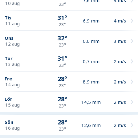
7,6
mm
4
m/s
10 aug
23°
31°
Tis
6,9
mm
4
m/s
11 aug
23°
32°
Ons
0,6
mm
3
m/s
12 aug
23°
31°
Tor
0,7
mm
2
m/s
13 aug
23°
28°
Fre
8,9
mm
2
m/s
14 aug
23°
28°
Lör
14,5
mm
2
m/s
15 aug
23°
28°
Sön
12,6
mm
2
m/s
16 aug
23°