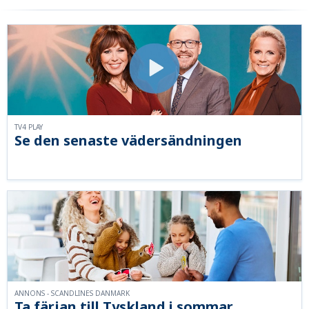
TV4 PLAY
Se den senaste vädersändningen
ANNONS - SCANDLINES DANMARK
Ta färjan till Tyskland i sommar