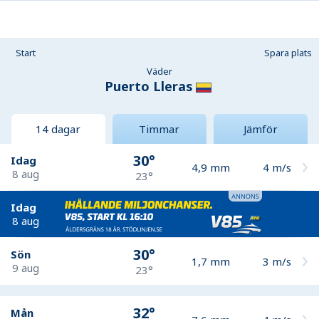
Start
Spara plats
Väder
Puerto Lleras
14 dagar
Timmar
Jämför
30°
Idag
4,9
mm
4
m/s
8 aug
23°
Idag
8 aug
30°
Sön
1,7
mm
3
m/s
9 aug
23°
32°
Mån