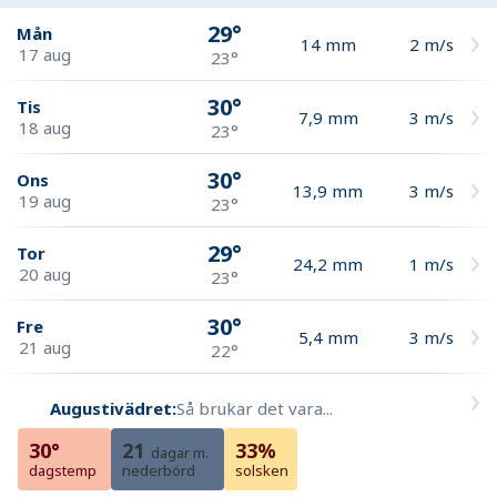
29°
Mån
14
mm
2
m/s
17 aug
23°
30°
Tis
7,9
mm
3
m/s
18 aug
23°
30°
Ons
13,9
mm
3
m/s
19 aug
23°
29°
Tor
24,2
mm
1
m/s
20 aug
23°
30°
Fre
5,4
mm
3
m/s
21 aug
22°
Augustivädret:
Så brukar det vara...
30°
21
33%
dagar m.
dagstemp
nederbörd
solsken