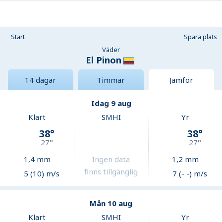
Start
Spara plats
Väder
El Pinon
14 dagar
Timmar
Jämför
Idag 9 aug
Klart
SMHI
Yr
38
°
38
°
27
°
27
°
1,4
mm
Ingen data
1,2
mm
finns tillgänglig
5 (10) m/s
7 (- -) m/s
Mån 10 aug
Klart
SMHI
Yr