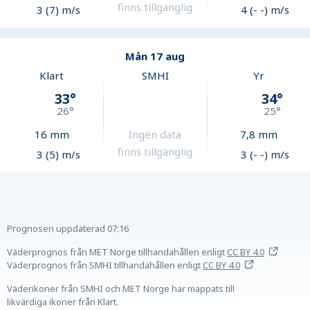
finns tillgänglig
3 (7) m/s
4 (- -) m/s
Mån 17 aug
Klart
SMHI
Yr
33
°
34
°
26
°
25
°
16
mm
Ingen data
7,8
mm
finns tillgänglig
3 (5) m/s
3 (- -) m/s
Prognosen uppdaterad
07:16
Väderprognos från MET Norge tillhandahållen
enligt
CC BY 4.0
Väderprognos från SMHI tillhandahållen
enligt
CC BY 4.0
Väderikoner från SMHI och MET Norge har mappats till
likvärdiga ikoner från Klart.