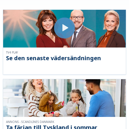
TV4 PLAY
Se den senaste vädersändningen
ANNONS - SCANDLINES DANMARK
Ta färjan till Tyskland i sommar