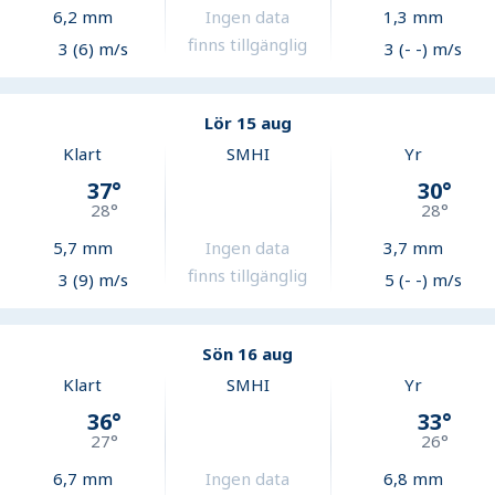
6,2
mm
Ingen data
1,3
mm
finns tillgänglig
3 (6) m/s
3 (- -) m/s
Lör 15 aug
Klart
SMHI
Yr
37
°
30
°
28
°
28
°
5,7
mm
Ingen data
3,7
mm
finns tillgänglig
3 (9) m/s
5 (- -) m/s
Sön 16 aug
Klart
SMHI
Yr
36
°
33
°
27
°
26
°
6,7
mm
Ingen data
6,8
mm