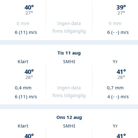
40
°
39
°
27
°
27
°
0
mm
Ingen data
0
mm
finns tillgänglig
6 (11) m/s
6 (- -) m/s
Tis 11 aug
Klart
SMHI
Yr
40
°
41
°
28
°
28
°
0,4
mm
Ingen data
0,7
mm
finns tillgänglig
6 (11) m/s
4 (- -) m/s
Ons 12 aug
Klart
SMHI
Yr
40
°
41
°