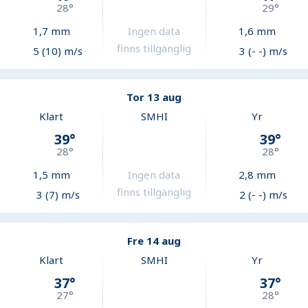
28
°
29
°
1,7
mm
Ingen data
1,6
mm
finns tillgänglig
5 (10) m/s
3 (- -) m/s
Tor 13 aug
Klart
SMHI
Yr
39
°
39
°
28
°
28
°
1,5
mm
Ingen data
2,8
mm
finns tillgänglig
3 (7) m/s
2 (- -) m/s
Fre 14 aug
Klart
SMHI
Yr
37
°
37
°
27
°
28
°