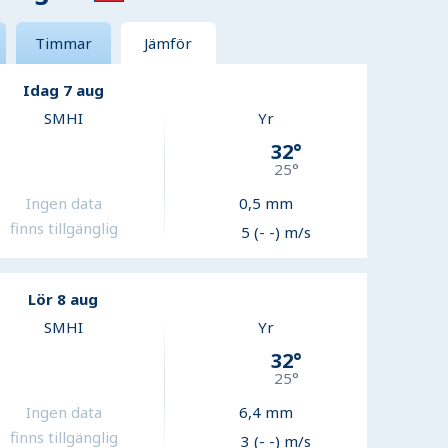
Timmar
Jämför
Idag 7 aug
SMHI
Yr
32
°
25
°
Ingen data
0,5
mm
finns tillgänglig
5 (- -) m/s
Lör 8 aug
SMHI
Yr
32
°
25
°
Ingen data
6,4
mm
finns tillgänglig
3 (- -) m/s