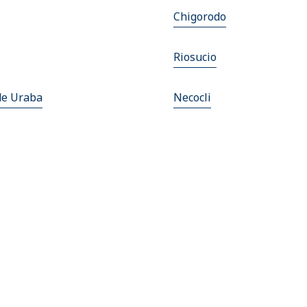
Chigorodo
Riosucio
de Uraba
Necocli