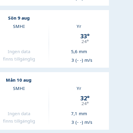
Sön 9 aug
SMHI
Yr
33
°
24
°
Ingen data
5,6
mm
finns tillgänglig
3 (- -) m/s
Mån 10 aug
SMHI
Yr
32
°
24
°
Ingen data
7,1
mm
finns tillgänglig
3 (- -) m/s