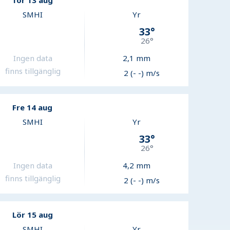
Tor 13 aug
SMHI
Yr
33
°
26
°
Ingen data
2,1
mm
finns tillgänglig
2 (- -) m/s
Fre 14 aug
SMHI
Yr
33
°
26
°
Ingen data
4,2
mm
finns tillgänglig
2 (- -) m/s
Lör 15 aug
SMHI
Yr