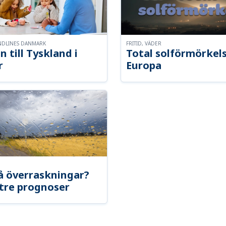
NDLINES DANMARK
FRITID, VÄDER
n till Tyskland i
Total solförmörkel
r
Europa
å överraskningar?
tre prognoser