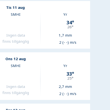
Tis 11 aug
SMHI
Yr
34
°
26
°
Ingen data
1,7
mm
finns tillgänglig
2 (- -) m/s
Ons 12 aug
SMHI
Yr
33
°
25
°
Ingen data
2,7
mm
finns tillgänglig
2 (- -) m/s