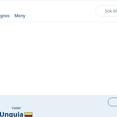
ognos
Meny
Väder
Unguia