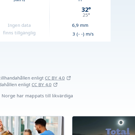
32
°
25
°
Ingen data
6,9
mm
finns tillgänglig
3 (- -) m/s
llhandahållen
enligt
CC BY 4.0
dahållen
enligt
CC BY 4.0
Norge har mappats till likvärdiga