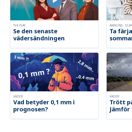
TV4 PLAY
ANNONS - SCA
Se den senaste
Ta färja
vädersändningen
somma
VÄDER
VÄDER
Vad betyder 0,1 mm i
Trött p
prognosen?
Jämför 