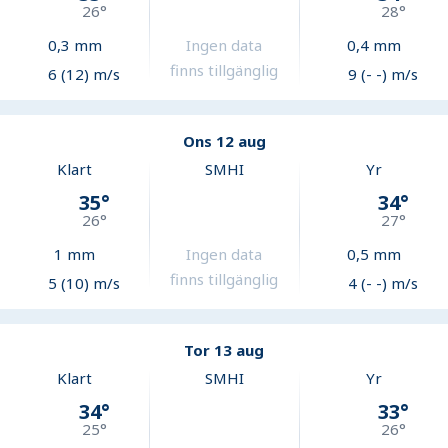
26
°
28
°
0,3
mm
Ingen data
0,4
mm
finns tillgänglig
6 (12) m/s
9 (- -) m/s
Ons 12 aug
Klart
SMHI
Yr
35
°
34
°
26
°
27
°
1
mm
Ingen data
0,5
mm
finns tillgänglig
5 (10) m/s
4 (- -) m/s
Tor 13 aug
Klart
SMHI
Yr
34
°
33
°
25
°
26
°