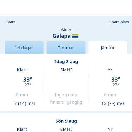
Start
Spara plats
Väder
Galapa
14 dagar
Timmar
Jämför
Idag 8 aug
Klart
SMHI
Yr
33
°
33
°
27
°
27
°
0
mm
Ingen data
0
mm
finns tillgänglig
7 (14) m/s
12 (- -) m/s
Sön 9 aug
Klart
SMHI
Yr