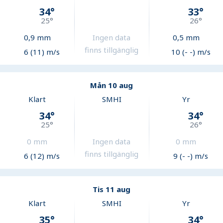
34
°
33
°
25
°
26
°
0,9
mm
Ingen data
0,5
mm
finns tillgänglig
6 (11) m/s
10 (- -) m/s
Mån 10 aug
Klart
SMHI
Yr
34
°
34
°
25
°
26
°
0
mm
Ingen data
0
mm
finns tillgänglig
6 (12) m/s
9 (- -) m/s
Tis 11 aug
Klart
SMHI
Yr
35
°
34
°