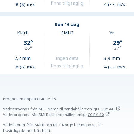
finns tillgänglig
8 (8) m/s
4 (- -) m/s
Sön 16 aug
Klart
SMHI
Yr
32
°
29
°
26
°
27
°
2,2
mm
Ingen data
3,9
mm
finns tillgänglig
8 (8) m/s
4 (- -) m/s
Prognosen uppdaterad
15:16
Väderprognos från MET Norge tillhandahållen
enligt
CC BY 4.0
Väderprognos från SMHI tillhandahållen
enligt
CC BY 4.0
Väderikoner från SMHI och MET Norge har mappats till
likvärdiga ikoner från Klart.