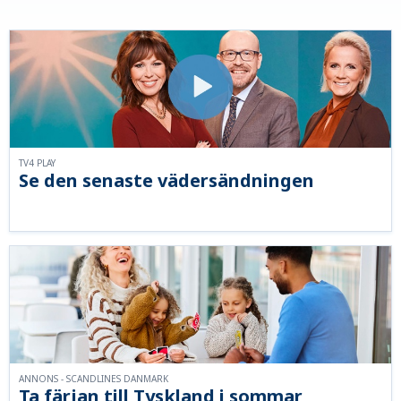
TV4 PLAY
Se den senaste vädersändningen
ANNONS - SCANDLINES DANMARK
Ta färjan till Tyskland i sommar