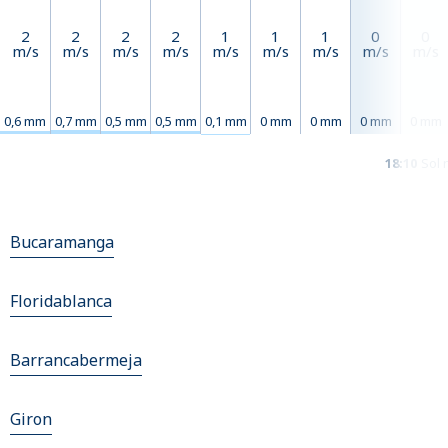
2
2
2
2
1
1
1
0
0
m/s
m/s
m/s
m/s
m/s
m/s
m/s
m/s
m/s
0,6 mm
0,7 mm
0,5 mm
0,5 mm
0,1 mm
0 mm
0 mm
0 mm
0 mm
18:10
Sol 
Bucaramanga
Floridablanca
Barrancabermeja
Giron