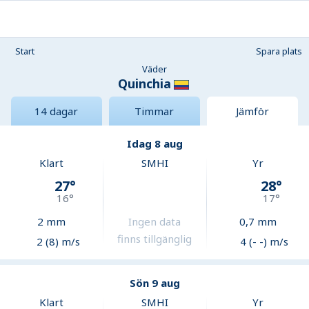
Start
Spara plats
Väder
Quinchia
14 dagar
Timmar
Jämför
Idag 8 aug
Klart
SMHI
Yr
27
°
28
°
16
°
17
°
2
mm
Ingen data
0,7
mm
finns tillgänglig
2 (8) m/s
4 (- -) m/s
Sön 9 aug
Klart
SMHI
Yr