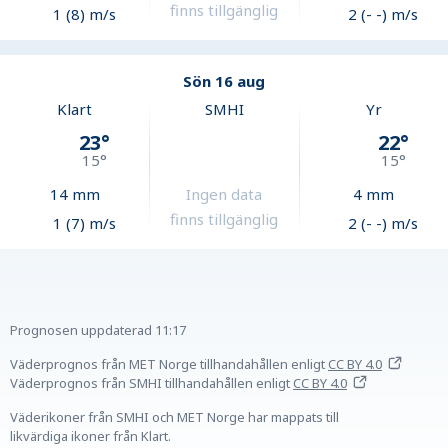
finns tillgänglig
1 (8) m/s
2 (- -) m/s
Sön 16 aug
Klart
SMHI
Yr
23
°
22
°
15
°
15
°
14
mm
Ingen data
4
mm
finns tillgänglig
1 (7) m/s
2 (- -) m/s
Prognosen uppdaterad
11:17
Väderprognos från MET Norge tillhandahållen
enligt
CC BY 4.0
Väderprognos från SMHI tillhandahållen
enligt
CC BY 4.0
Väderikoner från SMHI och MET Norge har mappats till
likvärdiga ikoner från Klart.