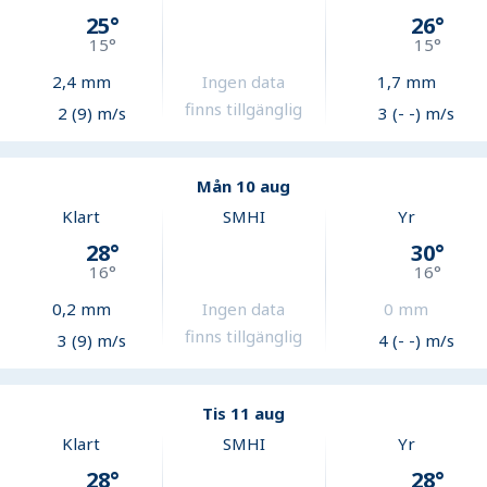
25
°
26
°
15
°
15
°
2,4
mm
Ingen data
1,7
mm
finns tillgänglig
2 (9) m/s
3 (- -) m/s
Mån 10 aug
Klart
SMHI
Yr
28
°
30
°
16
°
16
°
0,2
mm
Ingen data
0
mm
finns tillgänglig
3 (9) m/s
4 (- -) m/s
Tis 11 aug
Klart
SMHI
Yr
28
°
28
°