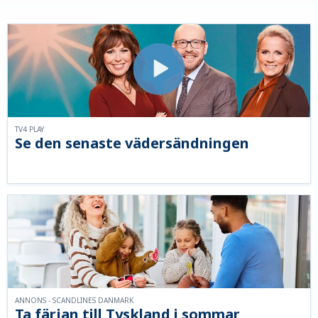
TV4 PLAY
Se den senaste vädersändningen
ANNONS - SCANDLINES DANMARK
Ta färjan till Tyskland i sommar