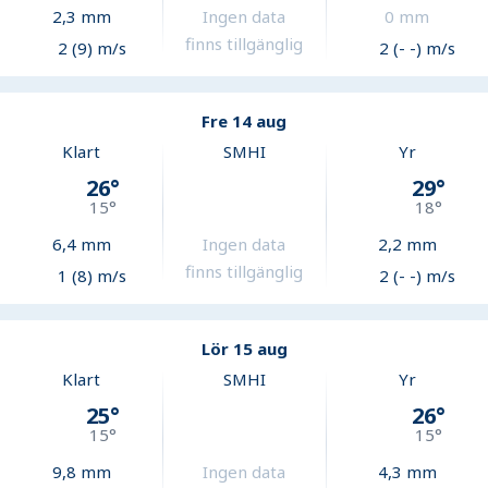
2,3
mm
Ingen data
0
mm
finns tillgänglig
2 (9) m/s
2 (- -) m/s
Fre 14 aug
Klart
SMHI
Yr
26
°
29
°
15
°
18
°
6,4
mm
Ingen data
2,2
mm
finns tillgänglig
1 (8) m/s
2 (- -) m/s
Lör 15 aug
Klart
SMHI
Yr
25
°
26
°
15
°
15
°
9,8
mm
Ingen data
4,3
mm