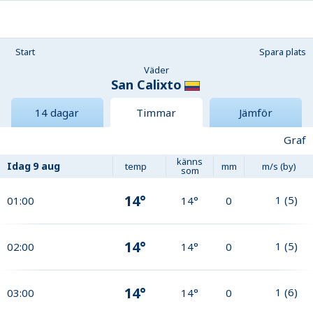
Start
Spara plats
Väder
San Calixto
14 dagar
Timmar
Jämför
Graf
känns
Idag
9 aug
temp
mm
m/s (by)
som
14°
1
(
5
)
01:00
14°
0
14°
1
(
5
)
02:00
14°
0
14°
1
(
6
)
03:00
14°
0