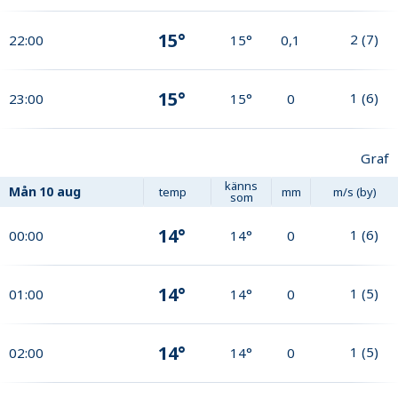
15°
2
(
7
)
22:00
15°
0,1
15°
1
(
6
)
23:00
15°
0
Graf
känns
Mån
10 aug
temp
mm
m/s (by)
som
14°
1
(
6
)
00:00
14°
0
14°
1
(
5
)
01:00
14°
0
14°
1
(
5
)
02:00
14°
0