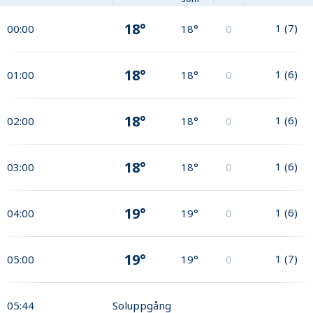
18°
1
(
7
)
00:00
18°
0
18°
1
(
6
)
01:00
18°
0
18°
1
(
6
)
02:00
18°
0
18°
1
(
6
)
03:00
18°
0
19°
1
(
6
)
04:00
19°
0
19°
1
(
7
)
05:00
19°
0
05:44
Soluppgång