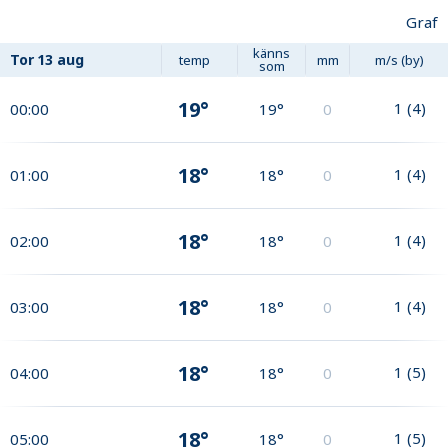
Graf
känns
Tor
13 aug
temp
mm
m/s (by)
som
19°
1
(
4
)
00:00
19°
0
18°
1
(
4
)
01:00
18°
0
18°
1
(
4
)
02:00
18°
0
18°
1
(
4
)
03:00
18°
0
18°
1
(
5
)
04:00
18°
0
18°
1
(
5
)
05:00
18°
0