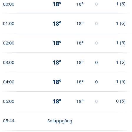
18°
1
(
6
)
00:00
18°
0
18°
1
(
6
)
01:00
18°
0
18°
1
(
5
)
02:00
18°
0
18°
1
(
5
)
03:00
18°
0
18°
1
(
5
)
04:00
18°
0
18°
0
(
5
)
05:00
18°
0
05:44
Soluppgång