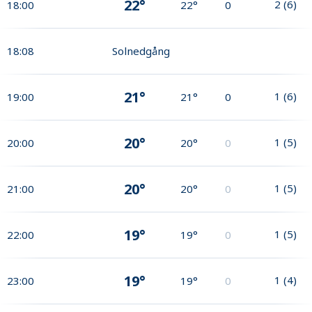
22°
2
(
6
)
18:00
22°
0
18:08
Solnedgång
21°
1
(
6
)
19:00
21°
0
20°
1
(
5
)
20:00
20°
0
20°
1
(
5
)
21:00
20°
0
19°
1
(
5
)
22:00
19°
0
19°
1
(
4
)
23:00
19°
0