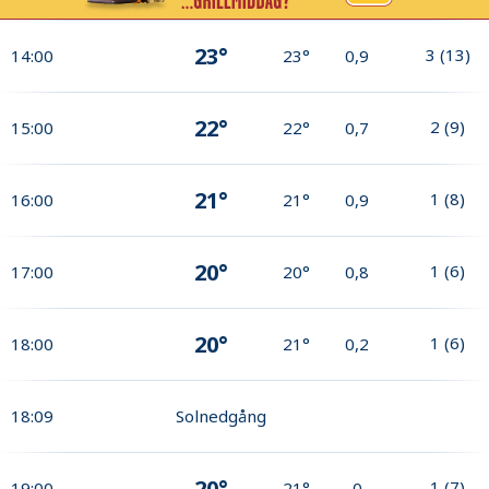
23°
3
(
13
)
14:00
23°
0,9
22°
2
(
9
)
15:00
22°
0,7
21°
1
(
8
)
16:00
21°
0,9
20°
1
(
6
)
17:00
20°
0,8
20°
1
(
6
)
18:00
21°
0,2
18:09
Solnedgång
20°
1
(
7
)
19:00
21°
0