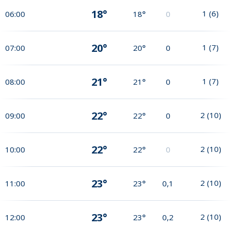
18°
1
(
6
)
06:00
18°
0
20°
1
(
7
)
07:00
20°
0
21°
1
(
7
)
08:00
21°
0
22°
2
(
10
)
09:00
22°
0
22°
2
(
10
)
10:00
22°
0
23°
2
(
10
)
11:00
23°
0,1
23°
2
(
10
)
12:00
23°
0,2