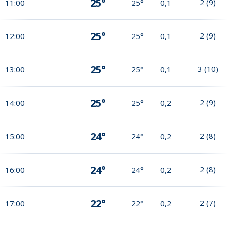
25°
2
(
9
)
11:00
25°
0,1
25°
2
(
9
)
12:00
25°
0,1
25°
3
(
10
)
13:00
25°
0,1
25°
2
(
9
)
14:00
25°
0,2
24°
2
(
8
)
15:00
24°
0,2
24°
2
(
8
)
16:00
24°
0,2
22°
2
(
7
)
17:00
22°
0,2