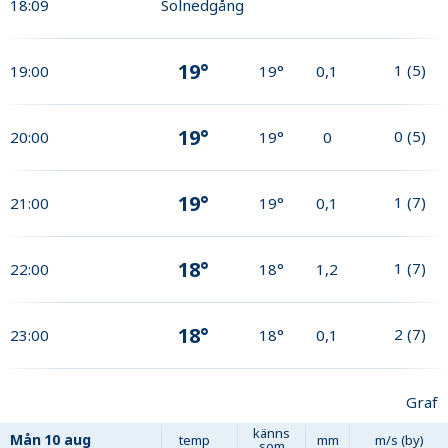
18:09
Solnedgång
19°
1
(
5
)
19:00
19°
0,1
19°
0
(
5
)
20:00
19°
0
19°
1
(
7
)
21:00
19°
0,1
18°
1
(
7
)
22:00
18°
1,2
18°
2
(
7
)
23:00
18°
0,1
Graf
känns
Mån
10 aug
temp
mm
m/s (by)
som