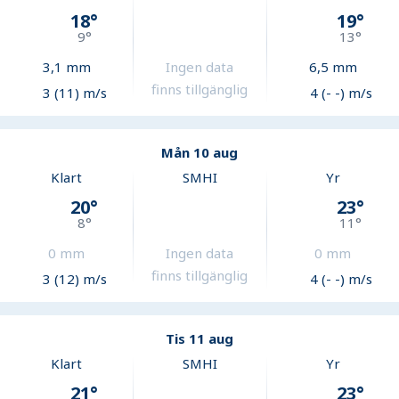
18
°
19
°
9
°
13
°
3,1
mm
Ingen data
6,5
mm
finns tillgänglig
3 (11) m/s
4 (- -) m/s
Mån 10 aug
Klart
SMHI
Yr
20
°
23
°
8
°
11
°
0
mm
Ingen data
0
mm
finns tillgänglig
3 (12) m/s
4 (- -) m/s
Tis 11 aug
Klart
SMHI
Yr
21
°
23
°