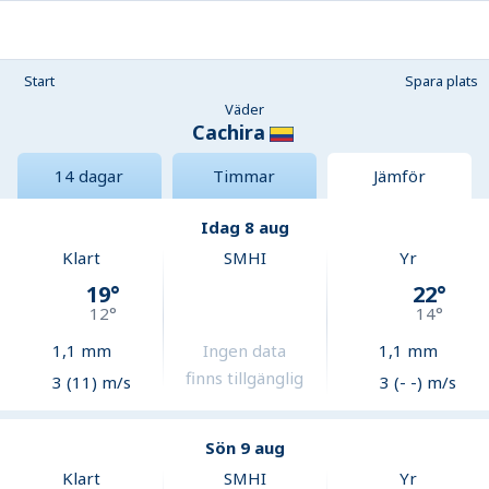
Start
Spara plats
Väder
Cachira
14 dagar
Timmar
Jämför
Idag 8 aug
Klart
SMHI
Yr
19
°
22
°
12
°
14
°
1,1
mm
Ingen data
1,1
mm
finns tillgänglig
3 (11) m/s
3 (- -) m/s
Sön 9 aug
Klart
SMHI
Yr