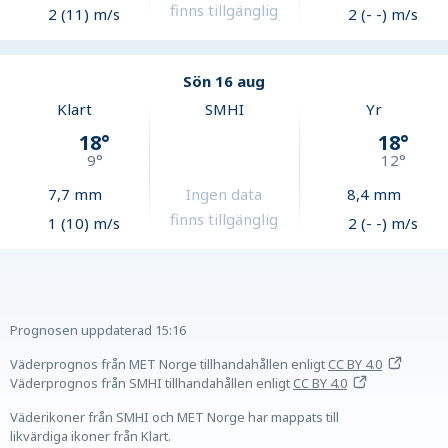
finns tillgänglig
2 (11) m/s
2 (- -) m/s
Sön 16 aug
Klart
SMHI
Yr
18
°
18
°
9
°
12
°
7,7
mm
Ingen data
8,4
mm
finns tillgänglig
1 (10) m/s
2 (- -) m/s
Prognosen uppdaterad
15:16
Väderprognos från MET Norge tillhandahållen
enligt
CC BY 4.0
Väderprognos från SMHI tillhandahållen
enligt
CC BY 4.0
Väderikoner från SMHI och MET Norge har mappats till
likvärdiga ikoner från Klart.