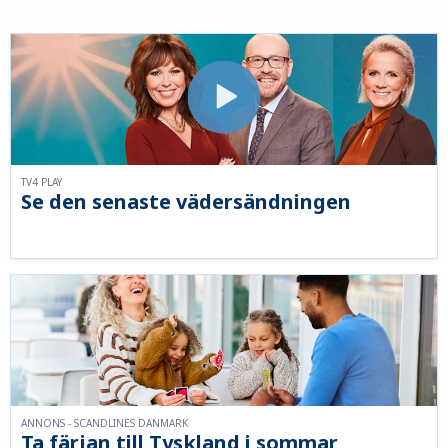
TV4 PLAY
Se den senaste vädersändningen
ANNONS - SCANDLINES DANMARK
Ta färjan till Tyskland i sommar