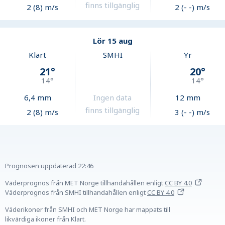
finns tillgänglig
2 (8) m/s
2 (- -) m/s
Lör 15 aug
Klart
SMHI
Yr
21
°
20
°
14
°
14
°
6,4
mm
Ingen data
12
mm
finns tillgänglig
2 (8) m/s
3 (- -) m/s
Prognosen uppdaterad
22:46
Väderprognos från MET Norge tillhandahållen
enligt
CC BY 4.0
Väderprognos från SMHI tillhandahållen
enligt
CC BY 4.0
Väderikoner från SMHI och MET Norge har mappats till
likvärdiga ikoner från Klart.