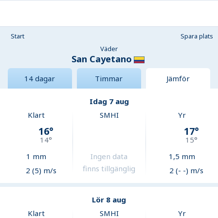
Start
Spara plats
Väder
San Cayetano
14 dagar
Timmar
Jämför
Idag 7 aug
Klart
SMHI
Yr
16
°
17
°
14
°
15
°
1
mm
Ingen data
1,5
mm
finns tillgänglig
2 (5) m/s
2 (- -) m/s
Lör 8 aug
Klart
SMHI
Yr