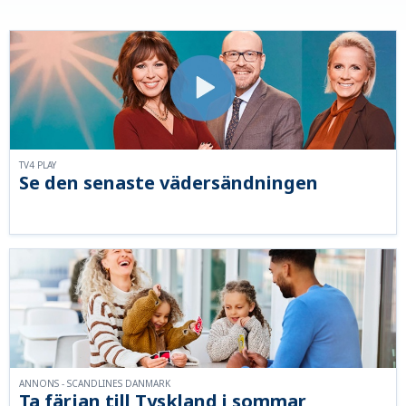
TV4 PLAY
Se den senaste vädersändningen
ANNONS - SCANDLINES DANMARK
Ta färjan till Tyskland i sommar