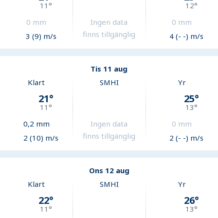
11
°
12
°
0
mm
Ingen data
0
mm
finns tillgänglig
3 (9) m/s
4 (- -) m/s
Tis 11 aug
Klart
SMHI
Yr
21
°
25
°
11
°
13
°
0,2
mm
Ingen data
0
mm
finns tillgänglig
2 (10) m/s
2 (- -) m/s
Ons 12 aug
Klart
SMHI
Yr
22
°
26
°
11
°
13
°