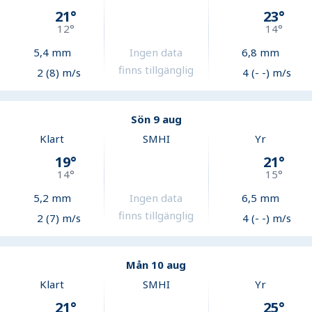
21
°
23
°
12
°
14
°
5,4
mm
Ingen data
6,8
mm
finns tillgänglig
2 (8) m/s
4 (- -) m/s
Sön 9 aug
Klart
SMHI
Yr
19
°
21
°
14
°
15
°
5,2
mm
Ingen data
6,5
mm
finns tillgänglig
2 (7) m/s
4 (- -) m/s
Mån 10 aug
Klart
SMHI
Yr
21
°
25
°