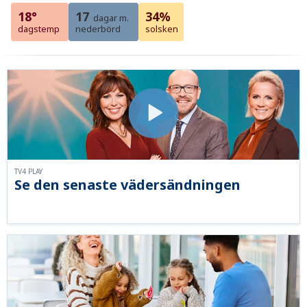
18°
17
34%
dagar m.
dagstemp
nederbörd
solsken
TV4 PLAY
Se den senaste vädersändningen