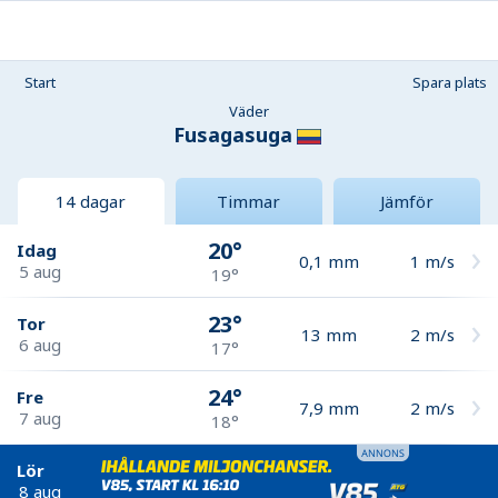
Start
Spara plats
Väder
Fusagasuga
14 dagar
Timmar
Jämför
20°
Idag
0,1
mm
1
m/s
5 aug
19°
23°
Tor
13
mm
2
m/s
6 aug
17°
24°
Fre
7,9
mm
2
m/s
7 aug
18°
Lör
8 aug