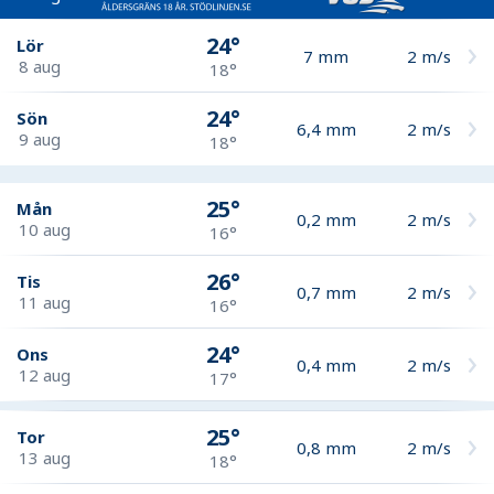
24°
Lör
7
mm
2
m/s
8 aug
18°
24°
Sön
6,4
mm
2
m/s
9 aug
18°
25°
Mån
0,2
mm
2
m/s
10 aug
16°
26°
Tis
0,7
mm
2
m/s
11 aug
16°
24°
Ons
0,4
mm
2
m/s
12 aug
17°
25°
Tor
0,8
mm
2
m/s
13 aug
18°