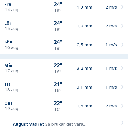
24°
Fre
1,3
mm
2
m/s
14 aug
18°
24°
Lör
1,9
mm
2
m/s
15 aug
18°
24°
Sön
2,5
mm
1
m/s
16 aug
18°
22°
Mån
3,2
mm
1
m/s
17 aug
16°
21°
Tis
3,1
mm
1
m/s
18 aug
16°
22°
Ons
1,6
mm
2
m/s
19 aug
16°
Augustivädret:
Så brukar det vara...