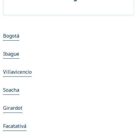
Bogotá
Ibague
Villavicencio
Soacha
Girardot
Facatativá