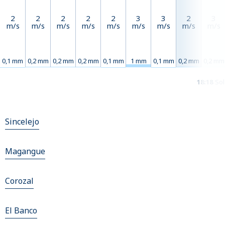
2
2
2
2
2
3
3
2
3
m/s
m/s
m/s
m/s
m/s
m/s
m/s
m/s
m/s
0,1 mm
0,2 mm
0,2 mm
0,2 mm
0,1 mm
1 mm
0,1 mm
0,2 mm
0,2 mm
18:18
Sol
Sincelejo
Magangue
Corozal
El Banco