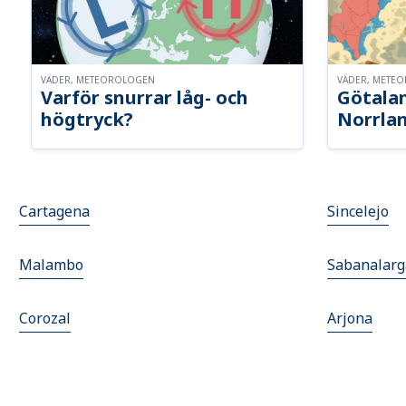
VÄDER, METEOROLOGEN
VÄDER, METE
Varför snurrar låg- och
Götalan
högtryck?
Norrla
Cartagena
Sincelejo
Malambo
Sabanalarg
Corozal
Arjona