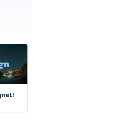
gnet!