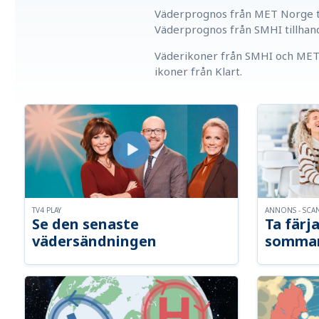
Väderprognos från MET Norge ti
Väderprognos från SMHI tillhan
Väderikoner från SMHI och MET 
ikoner från Klart.
TV4 PLAY
ANNONS - SCA
Se den senaste
Ta färja
vädersändningen
somma