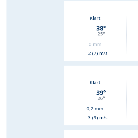
Klart
38
°
25
°
0
mm
2 (7) m/s
Klart
39
°
26
°
0,2
mm
3 (9) m/s