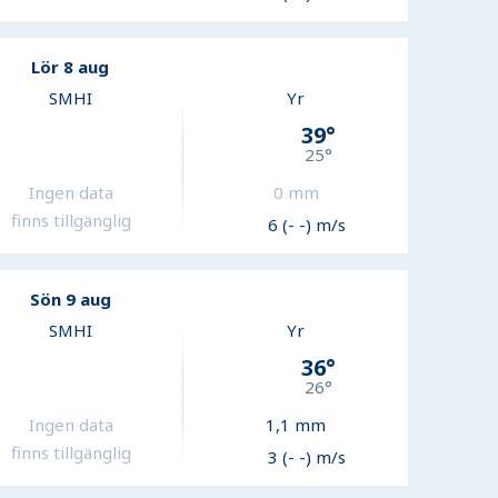
Lör 8 aug
SMHI
Yr
39
°
25
°
Ingen data
0
mm
finns tillgänglig
6 (- -) m/s
Sön 9 aug
SMHI
Yr
36
°
26
°
Ingen data
1,1
mm
finns tillgänglig
3 (- -) m/s