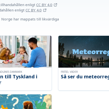
llhandahållen
enligt
CC BY 4.0
dahållen
enligt
CC BY 4.0
Norge har mappats till likvärdiga
NDLINES DANMARK
FRITID, VÄDER
n till Tyskland i
Så ser du meteorre
r