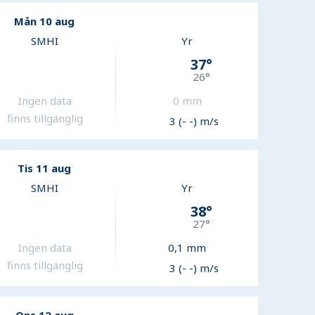
Mån 10 aug
SMHI
Yr
37
°
26
°
Ingen data
0
mm
finns tillgänglig
3 (- -) m/s
Tis 11 aug
SMHI
Yr
38
°
27
°
Ingen data
0,1
mm
finns tillgänglig
3 (- -) m/s