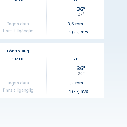
36
°
27
°
Ingen data
3,6
mm
finns tillgänglig
3 (- -) m/s
Lör 15 aug
SMHI
Yr
36
°
26
°
Ingen data
1,7
mm
finns tillgänglig
4 (- -) m/s