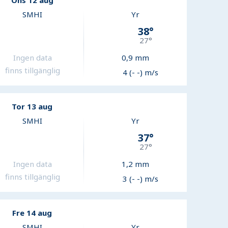
Ons 12 aug
SMHI
Yr
38
°
27
°
Ingen data
0,9
mm
finns tillgänglig
4 (- -) m/s
Tor 13 aug
SMHI
Yr
37
°
27
°
Ingen data
1,2
mm
finns tillgänglig
3 (- -) m/s
Fre 14 aug
SMHI
Yr