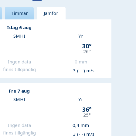
Timmar
Jämför
Idag 6 aug
SMHI
Yr
30
°
26
°
Ingen data
0
mm
finns tillgänglig
3 (- -) m/s
Fre 7 aug
SMHI
Yr
36
°
25
°
Ingen data
0,4
mm
finns tillgänglig
3 (- -) m/s