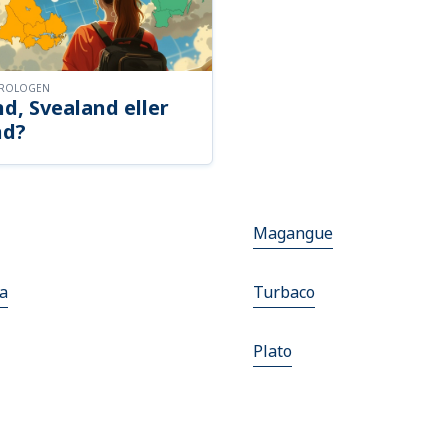
OROLOGEN
d, Svealand eller
nd?
Magangue
a
Turbaco
Plato