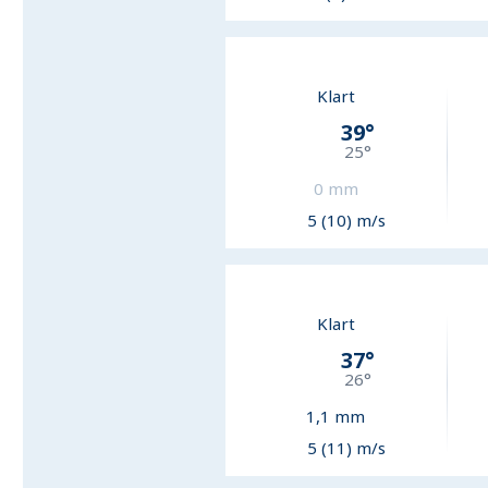
Klart
39
°
25
°
0
mm
5 (10) m/s
Klart
37
°
26
°
1,1
mm
5 (11) m/s