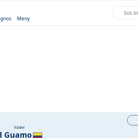
ognos
Meny
Väder
l Guamo