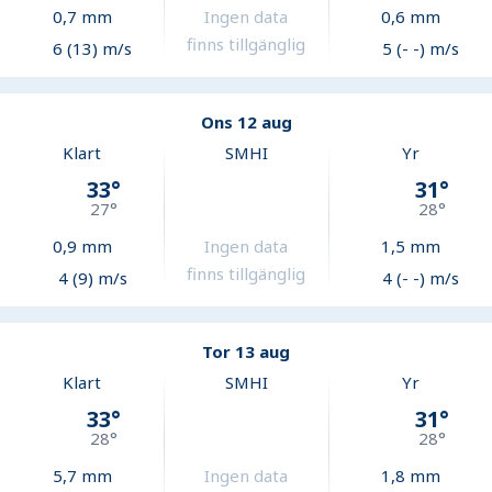
0,7
mm
Ingen data
0,6
mm
finns tillgänglig
6 (13) m/s
5 (- -) m/s
Ons 12 aug
Klart
SMHI
Yr
33
°
31
°
27
°
28
°
0,9
mm
Ingen data
1,5
mm
finns tillgänglig
4 (9) m/s
4 (- -) m/s
Tor 13 aug
Klart
SMHI
Yr
33
°
31
°
28
°
28
°
5,7
mm
Ingen data
1,8
mm