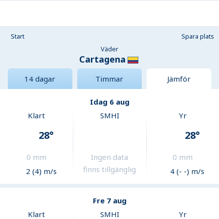
Start
Spara plats
Väder
Cartagena
14 dagar
Timmar
Jämför
Idag 6 aug
Klart
SMHI
Yr
28
°
28
°
0
mm
Ingen data
0
mm
finns tillgänglig
2 (4) m/s
4 (- -) m/s
Fre 7 aug
Klart
SMHI
Yr