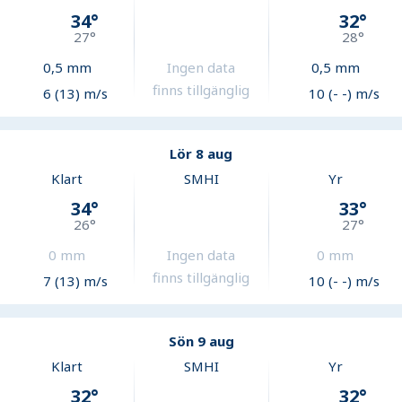
34
°
32
°
27
°
28
°
0,5
mm
Ingen data
0,5
mm
finns tillgänglig
6 (13) m/s
10 (- -) m/s
Lör 8 aug
Klart
SMHI
Yr
34
°
33
°
26
°
27
°
0
mm
Ingen data
0
mm
finns tillgänglig
7 (13) m/s
10 (- -) m/s
Sön 9 aug
Klart
SMHI
Yr
32
°
32
°