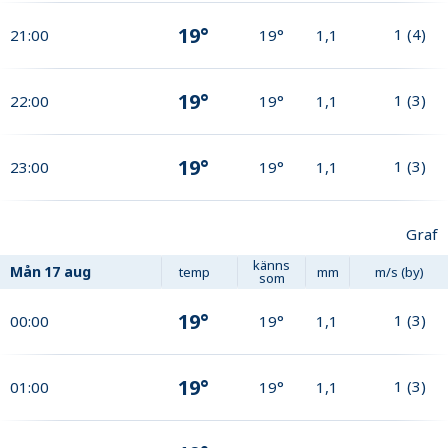
19°
1
(
4
)
21:00
19°
1,1
19°
1
(
3
)
22:00
19°
1,1
19°
1
(
3
)
23:00
19°
1,1
Graf
känns
Mån
17 aug
temp
mm
m/s (by)
som
19°
1
(
3
)
00:00
19°
1,1
19°
1
(
3
)
01:00
19°
1,1