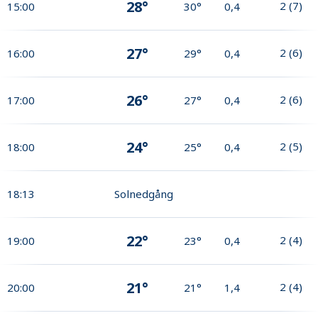
28°
2
(
7
)
15:00
30°
0,4
27°
2
(
6
)
16:00
29°
0,4
26°
2
(
6
)
17:00
27°
0,4
24°
2
(
5
)
18:00
25°
0,4
18:13
Solnedgång
22°
2
(
4
)
19:00
23°
0,4
21°
2
(
4
)
20:00
21°
1,4