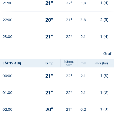
21°
1
(
4
)
21:00
22°
3,8
20°
2
(
5
)
22:00
21°
3,8
21°
1
(
4
)
23:00
22°
2,1
Graf
känns
Lör
15 aug
temp
mm
m/s (by)
som
21°
1
(
3
)
00:00
22°
2,1
21°
1
(
3
)
01:00
22°
2,1
20°
1
(
3
)
02:00
21°
0,2