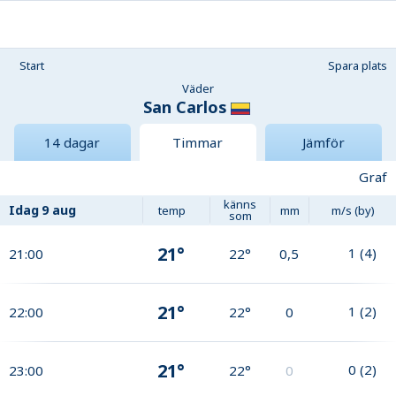
Start
Spara plats
Väder
San Carlos
14 dagar
Timmar
Jämför
Graf
känns
Idag
9 aug
temp
mm
m/s (by)
som
21°
1
(
4
)
21:00
22°
0,5
21°
1
(
2
)
22:00
22°
0
21°
0
(
2
)
23:00
22°
0