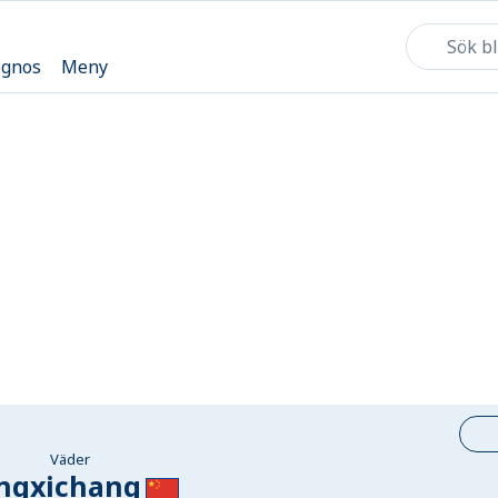
ognos
Meny
Väder
ngxichang