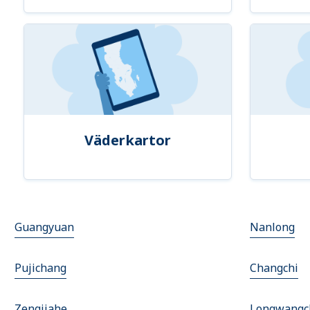
Väderkartor
Guangyuan
Nanlong
Pujichang
Changchi
Zengjiahe
Longwangc