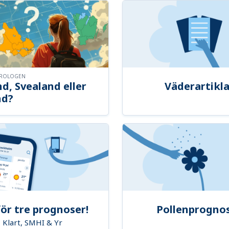
OROLOGEN
d, Svealand eller
Väderartikla
nd?
ör tre prognoser!
Pollenprogno
Klart, SMHI & Yr