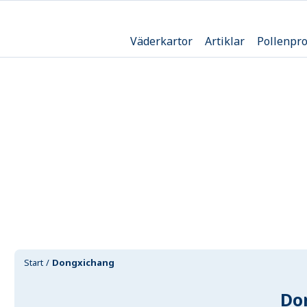
Väderkartor
Artiklar
Pollenpr
Start
Dongxichang
Do