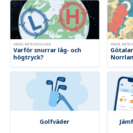
VÄDER, METEOROLOGEN
VÄDER, METE
Varför snurrar låg- och
Götalan
högtryck?
Norrla
Golfväder
Jämf