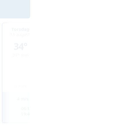
Torsdag
Fredag
Lördag
13 augusti
14 augusti
15 augusti
34°
33°
33°
21°
min
22°
min
22°
min
0
mm
0
mm
0,2
mm
4
m/s
2
m/s
2
m/s
06:17
06:18
06:18
19:41
19:40
19:39