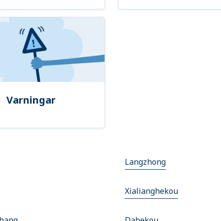
Varningar
Langzhong
Xialianghekou
hang
Dahekou