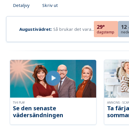
Detaljvy
Skriv ut
29°
12
Augustivädret:
Så brukar det vara...
dagstemp
ned
TV4 PLAY
ANNONS - SCA
Se den senaste
Ta färja
vädersändningen
somma