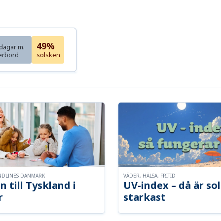
49%
dagar m.
erbörd
solsken
NDLINES DANMARK
VÄDER, HÄLSA, FRITID
n till Tyskland i
UV-index – då är so
r
starkast