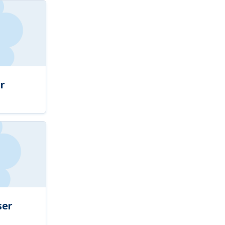
r
ser