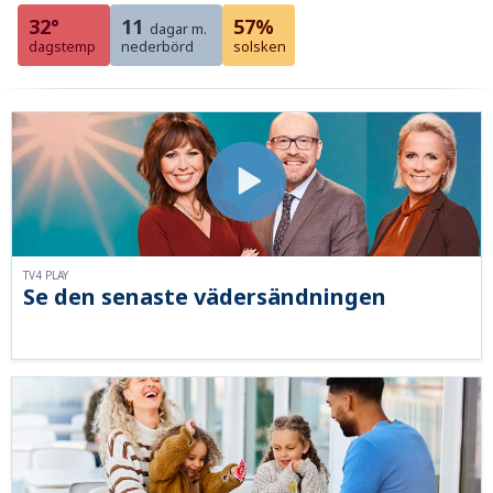
32°
11
57%
dagar m.
dagstemp
nederbörd
solsken
TV4 PLAY
Se den senaste vädersändningen