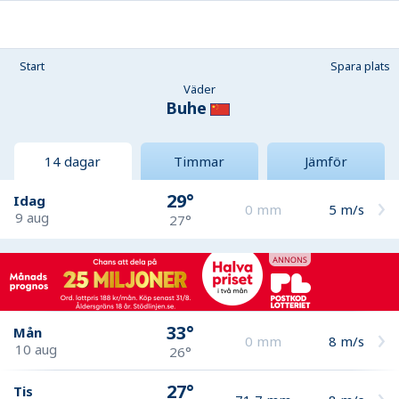
Start
Spara plats
Väder
Buhe
14 dagar
Timmar
Jämför
29°
Idag
0
mm
5
m/s
9 aug
27°
33°
Mån
0
mm
8
m/s
10 aug
26°
27°
Tis