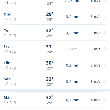
71,7
mm
8
m/s
11 aug
24°
29°
Ons
3,2
mm
3
m/s
12 aug
25°
32°
Tor
4,2
mm
3
m/s
13 aug
25°
31°
Fre
0
mm
3
m/s
14 aug
24°
30°
Lör
0,2
mm
3
m/s
15 aug
25°
32°
Sön
0,4
mm
3
m/s
16 aug
25°
32°
Mån
0,7
mm
4
m/s
17 aug
25°