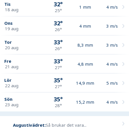
32°
Tis
1
mm
4
m/s
18 aug
25°
32°
Ons
4
mm
3
m/s
19 aug
26°
33°
Tor
8,3
mm
3
m/s
20 aug
26°
33°
Fre
4,8
mm
4
m/s
21 aug
27°
35°
Lör
14,9
mm
5
m/s
22 aug
27°
35°
Sön
15,2
mm
4
m/s
23 aug
28°
Augustivädret:
Så brukar det vara...