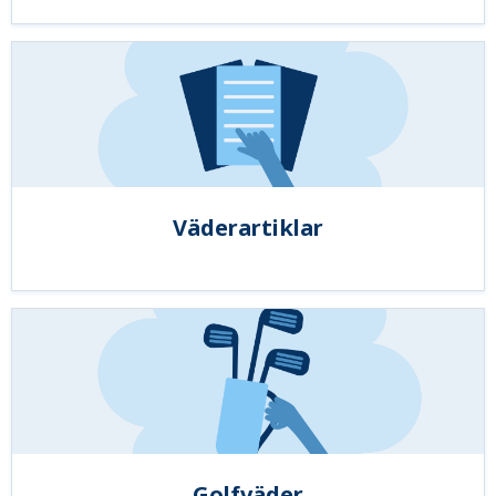
Väderartiklar
Golfväder