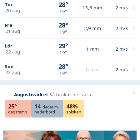
28°
Tor
13,6
mm
2
m/s
20 aug
19°
28°
Fre
2,9
mm
2
m/s
21 aug
19°
29°
Lör
1
mm
2
m/s
22 aug
19°
28°
Sön
0
mm
2
m/s
23 aug
19°
Augustivädret:
Så brukar det vara...
25°
14
48%
dagar m.
dagstemp
nederbörd
solsken