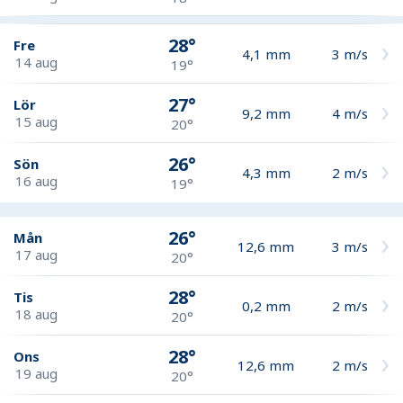
28°
Fre
4,1
mm
3
m/s
14 aug
19°
27°
Lör
9,2
mm
4
m/s
15 aug
20°
26°
Sön
4,3
mm
2
m/s
16 aug
19°
26°
Mån
12,6
mm
3
m/s
17 aug
20°
28°
Tis
0,2
mm
2
m/s
18 aug
20°
28°
Ons
12,6
mm
2
m/s
19 aug
20°