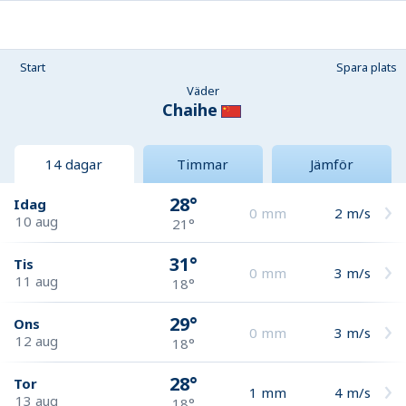
Start
Spara plats
Väder
Chaihe
14 dagar
Timmar
Jämför
28°
Idag
0
mm
2
m/s
10 aug
21°
31°
Tis
0
mm
3
m/s
11 aug
18°
29°
Ons
0
mm
3
m/s
12 aug
18°
28°
Tor
1
mm
4
m/s
13 aug
18°