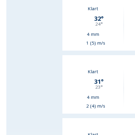
Klart
32
°
24
°
4
mm
1 (5) m/s
Klart
31
°
23
°
4
mm
2 (4) m/s
Klart