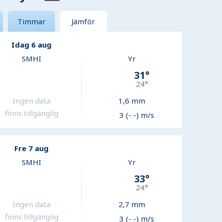
Timmar
Jämför
Idag 6 aug
SMHI
Yr
31
°
24
°
Ingen data
1,6
mm
finns tillgänglig
3 (- -) m/s
Fre 7 aug
SMHI
Yr
33
°
24
°
Ingen data
2,7
mm
finns tillgänglig
3 (- -) m/s