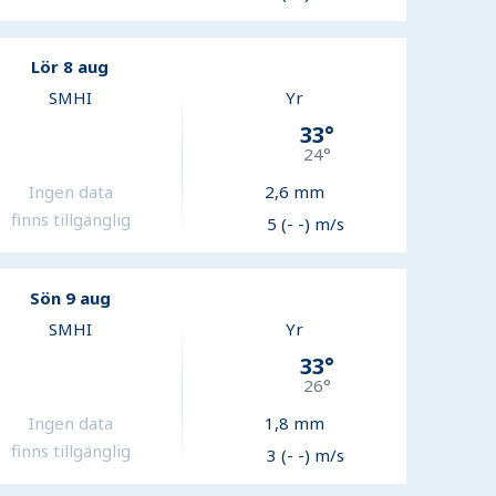
Lör 8 aug
SMHI
Yr
33
°
24
°
Ingen data
2,6
mm
finns tillgänglig
5 (- -) m/s
Sön 9 aug
SMHI
Yr
33
°
26
°
Ingen data
1,8
mm
finns tillgänglig
3 (- -) m/s