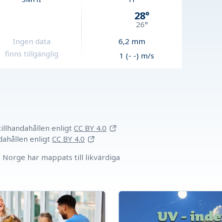
28
°
26
°
Ingen data
6,2
mm
finns tillgänglig
1 (- -) m/s
llhandahållen
enligt
CC BY 4.0
dahållen
enligt
CC BY 4.0
Norge har mappats till likvärdiga