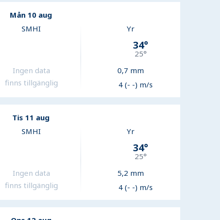
Mån 10 aug
SMHI
Yr
34
°
25
°
Ingen data
0,7
mm
finns tillgänglig
4 (- -) m/s
Tis 11 aug
SMHI
Yr
34
°
25
°
Ingen data
5,2
mm
finns tillgänglig
4 (- -) m/s