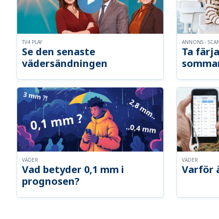
TV4 PLAY
ANNONS - SCA
Se den senaste
Ta färja
vädersändningen
somma
VÄDER
VÄDER
Vad betyder 0,1 mm i
Varför 
prognosen?