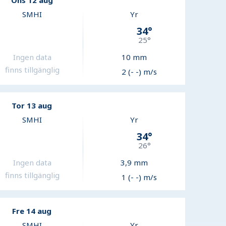
Ons 12 aug
SMHI
Yr
34
°
25
°
Ingen data
10
mm
finns tillgänglig
2 (- -) m/s
Tor 13 aug
SMHI
Yr
34
°
26
°
Ingen data
3,9
mm
finns tillgänglig
1 (- -) m/s
Fre 14 aug
SMHI
Yr