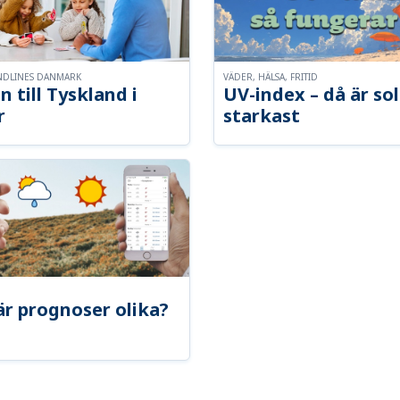
NDLINES DANMARK
VÄDER, HÄLSA, FRITID
n till Tyskland i
UV-index – då är so
r
starkast
är prognoser olika?