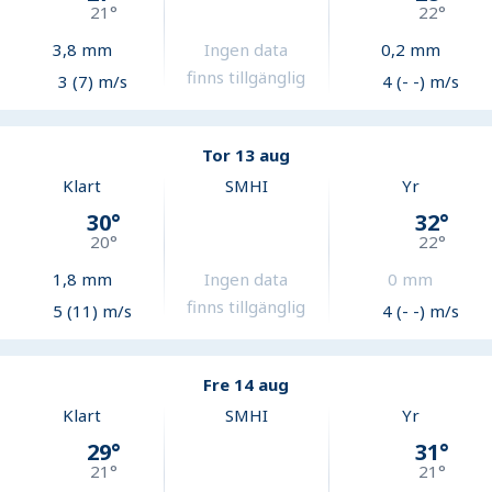
21
°
22
°
3,8
mm
Ingen data
0,2
mm
finns tillgänglig
3 (7) m/s
4 (- -) m/s
Tor 13 aug
Klart
SMHI
Yr
30
°
32
°
20
°
22
°
1,8
mm
Ingen data
0
mm
finns tillgänglig
5 (11) m/s
4 (- -) m/s
Fre 14 aug
Klart
SMHI
Yr
29
°
31
°
21
°
21
°