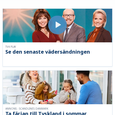
TV4 PLAY
Se den senaste vädersändningen
ANNONS - SCANDLINES DANMARK
Ta färjan till Tyskland i sommar