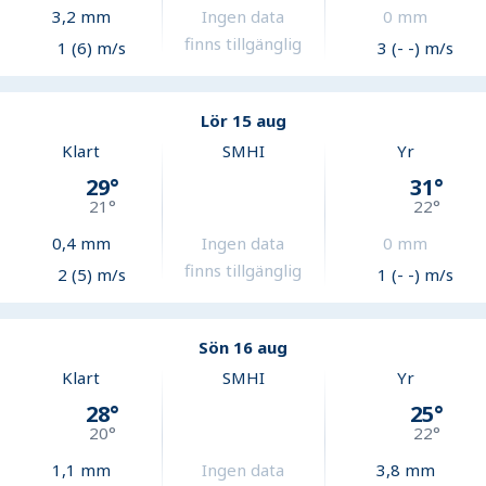
3,2
mm
Ingen data
0
mm
finns tillgänglig
1 (6) m/s
3 (- -) m/s
Lör 15 aug
Klart
SMHI
Yr
29
°
31
°
21
°
22
°
0,4
mm
Ingen data
0
mm
finns tillgänglig
2 (5) m/s
1 (- -) m/s
Sön 16 aug
Klart
SMHI
Yr
28
°
25
°
20
°
22
°
1,1
mm
Ingen data
3,8
mm