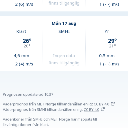
finns tillgänglig
2 (6) m/s
1 (- -) m/s
Mån 17 aug
Klart
SMHI
Yr
26
°
29
°
20
°
21
°
4,6
mm
Ingen data
0,5
mm
finns tillgänglig
2 (4) m/s
1 (- -) m/s
Prognosen uppdaterad
10:37
Väderprognos från MET Norge tillhandahållen
enligt
CC BY 4.0
Väderprognos från SMHI tillhandahållen
enligt
CC BY 4.0
Väderikoner från SMHI och MET Norge har mappats till
likvärdiga ikoner från Klart.