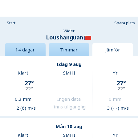
Start
Spara plats
Väder
Loushanguan
14 dagar
Timmar
Jämför
Idag 9 aug
Klart
SMHI
Yr
27
°
27
°
22
°
22
°
0,3
mm
Ingen data
0
mm
finns tillgänglig
2 (6) m/s
3 (- -) m/s
Mån 10 aug
Klart
SMHI
Yr