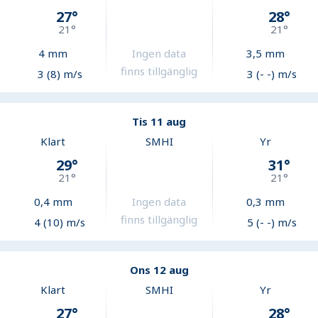
27
°
28
°
21
°
21
°
4
mm
Ingen data
3,5
mm
finns tillgänglig
3 (8) m/s
3 (- -) m/s
Tis 11 aug
Klart
SMHI
Yr
29
°
31
°
21
°
21
°
0,4
mm
Ingen data
0,3
mm
finns tillgänglig
4 (10) m/s
5 (- -) m/s
Ons 12 aug
Klart
SMHI
Yr
27
°
28
°