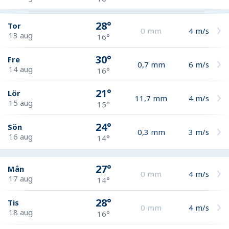
28°
Tor
0
mm
4
m/s
13 aug
16°
30°
Fre
0,7
mm
6
m/s
14 aug
16°
21°
Lör
11,7
mm
4
m/s
15 aug
15°
24°
Sön
0,3
mm
3
m/s
16 aug
14°
27°
Mån
0
mm
4
m/s
17 aug
14°
28°
Tis
0
mm
4
m/s
18 aug
16°