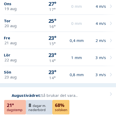
27°
Ons
0
mm
4
m/s
19 aug
17°
25°
Tor
0
mm
4
m/s
20 aug
16°
23°
Fre
0,4
mm
2
m/s
21 aug
15°
23°
Lör
1
mm
3
m/s
22 aug
14°
23°
Sön
0,8
mm
3
m/s
23 aug
14°
Augustivädret:
Så brukar det vara...
21°
8
68%
dagar m.
dagstemp
nederbörd
solsken