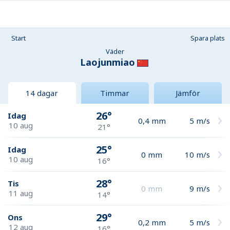
Start
Spara plats
Väder
Laojunmiao
14 dagar
Timmar
Jämför
26°
Idag
0,4
mm
5
m/s
10 aug
21°
25°
Idag
0
mm
10
m/s
10 aug
16°
28°
Tis
0
mm
9
m/s
11 aug
14°
29°
Ons
0,2
mm
5
m/s
12 aug
16°