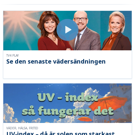
TV4 PLAY
Se den senaste vädersändningen
VÄDER, HÄLSA, FRITID
UV-index – då är solen som starkast