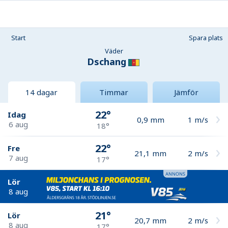
Start
Spara plats
Väder
Dschang
14 dagar
Timmar
Jämför
22°
Idag
0,9
mm
1
m/s
6 aug
18°
22°
Fre
21,1
mm
2
m/s
7 aug
17°
Lör
8 aug
21°
Lör
20,7
mm
2
m/s
8 aug
17°