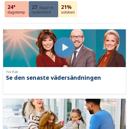
24°
27
21%
dagar m.
dagstemp
nederbörd
solsken
TV4 PLAY
Se den senaste vädersändningen