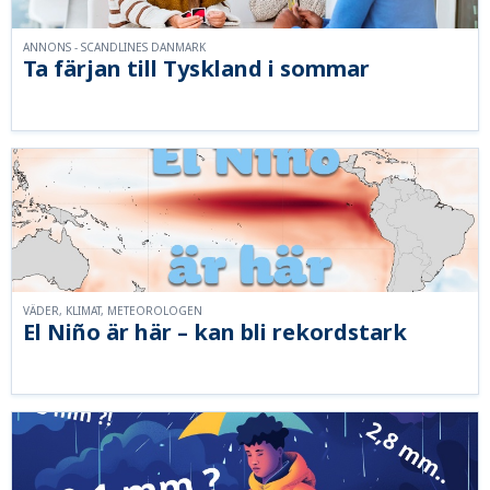
ANNONS - SCANDLINES DANMARK
Ta färjan till Tyskland i sommar
VÄDER, KLIMAT, METEOROLOGEN
El Niño är här – kan bli rekordstark