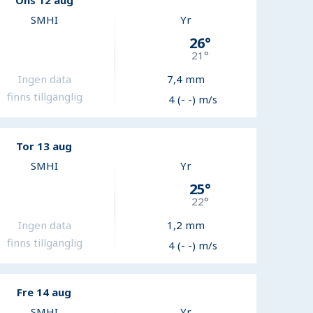
Ons 12 aug
SMHI
Yr
26
°
21
°
Ingen data
7,4
mm
finns tillgänglig
4 (- -) m/s
Tor 13 aug
SMHI
Yr
25
°
22
°
Ingen data
1,2
mm
finns tillgänglig
4 (- -) m/s
Fre 14 aug
SMHI
Yr