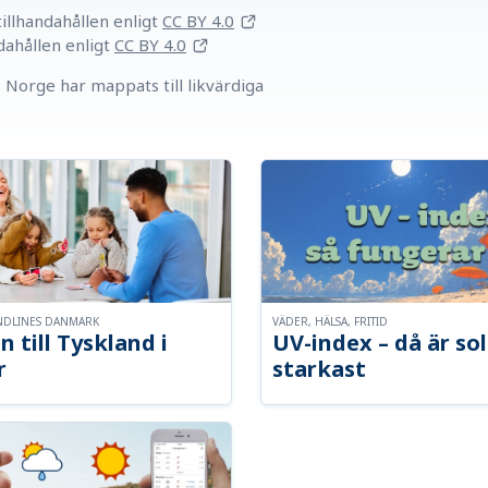
llhandahållen
enligt
CC BY 4.0
dahållen
enligt
CC BY 4.0
Norge har mappats till likvärdiga
NDLINES DANMARK
VÄDER, HÄLSA, FRITID
n till Tyskland i
UV-index – då är so
r
starkast