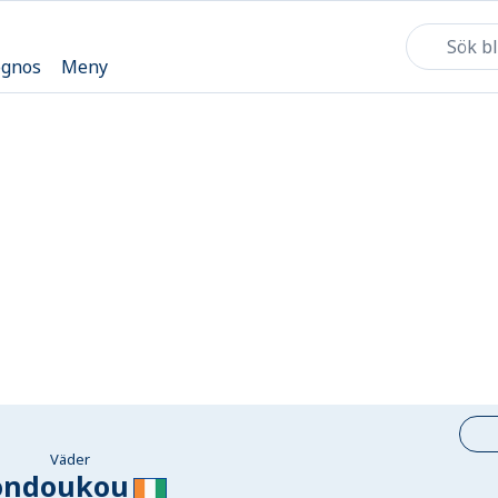
ognos
Meny
Väder
ondoukou