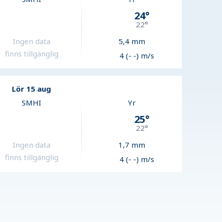
24
°
22
°
Ingen data
5,4
mm
finns tillgänglig
4 (- -) m/s
Lör 15 aug
SMHI
Yr
25
°
22
°
Ingen data
1,7
mm
finns tillgänglig
4 (- -) m/s