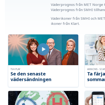
Väderprognos från MET Norge ti
Väderprognos från SMHI tillhan
Väderikoner från SMHI och MET 
ikoner från Klart.
TV4 PLAY
ANNONS - SCA
Se den senaste
Ta färja
vädersändningen
somma