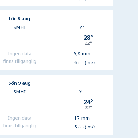
Lör 8 aug
SMHI
Yr
28
°
22
°
Ingen data
5,8
mm
finns tillgänglig
6 (- -) m/s
Sön 9 aug
SMHI
Yr
24
°
22
°
Ingen data
17
mm
finns tillgänglig
5 (- -) m/s