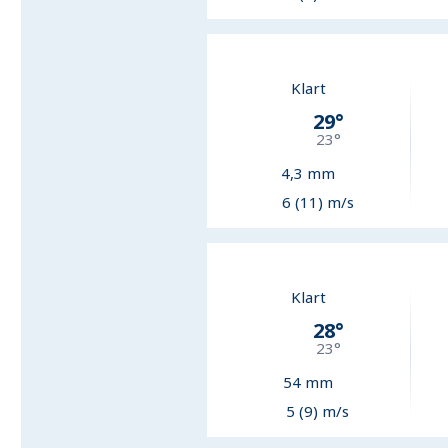
Klart
29
°
23
°
4,3
mm
6 (11) m/s
Klart
28
°
23
°
54
mm
5 (9) m/s