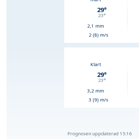
29
°
23
°
2,1
mm
2 (8) m/s
Klart
29
°
23
°
3,2
mm
3 (9) m/s
Prognosen uppdaterad
15:16