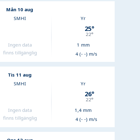
Mån 10 aug
SMHI
Yr
25
°
22
°
Ingen data
1
mm
finns tillgänglig
4 (- -) m/s
Tis 11 aug
SMHI
Yr
26
°
22
°
Ingen data
1,4
mm
finns tillgänglig
4 (- -) m/s