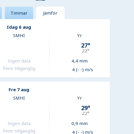
Timmar
Jämför
Idag 6 aug
SMHI
Yr
27
°
22
°
Ingen data
4,4
mm
finns tillgänglig
4 (- -) m/s
Fre 7 aug
SMHI
Yr
29
°
22
°
Ingen data
0,9
mm
finns tillgänglig
4 (- -) m/s