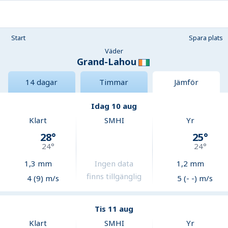
Start
Spara plats
Väder
Grand-Lahou
14 dagar
Timmar
Jämför
Idag 10 aug
Klart
SMHI
Yr
28
°
25
°
24
°
24
°
1,3
mm
Ingen data
1,2
mm
finns tillgänglig
4 (9) m/s
5 (- -) m/s
Tis 11 aug
Klart
SMHI
Yr