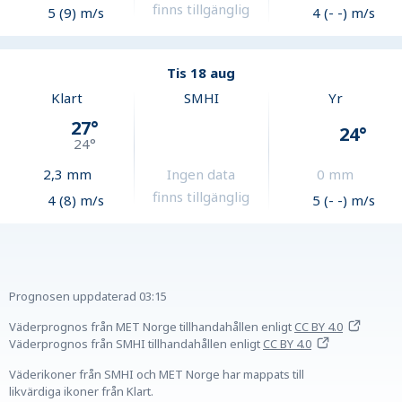
finns tillgänglig
5 (9) m/s
4 (- -) m/s
Tis 18 aug
Klart
SMHI
Yr
27
°
24
°
24
°
2,3
mm
Ingen data
0
mm
finns tillgänglig
4 (8) m/s
5 (- -) m/s
Prognosen uppdaterad
03:15
Väderprognos från MET Norge tillhandahållen
enligt
CC BY 4.0
Väderprognos från SMHI tillhandahållen
enligt
CC BY 4.0
Väderikoner från SMHI och MET Norge har mappats till
likvärdiga ikoner från Klart.