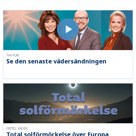
TV4 PLAY
Se den senaste vädersändningen
FRITID, VÄDER
Total solförmörkelse över Europa