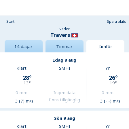
Start
Spara plats
Väder
Travers
14 dagar
Timmar
Jämför
Idag 8 aug
Klart
SMHI
Yr
28
°
26
°
13
°
19
°
0
mm
Ingen data
0
mm
finns tillgänglig
3 (7) m/s
3 (- -) m/s
Sön 9 aug
Klart
SMHI
Yr