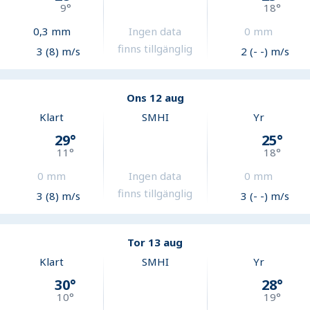
9
°
18
°
0,3
mm
Ingen data
0
mm
finns tillgänglig
3 (8) m/s
2 (- -) m/s
Ons 12 aug
Klart
SMHI
Yr
29
°
25
°
11
°
18
°
0
mm
Ingen data
0
mm
finns tillgänglig
3 (8) m/s
3 (- -) m/s
Tor 13 aug
Klart
SMHI
Yr
30
°
28
°
10
°
19
°