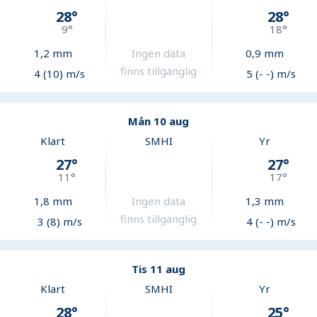
28
°
28
°
9
°
18
°
1,2
mm
Ingen data
0,9
mm
finns tillgänglig
4 (10) m/s
5 (- -) m/s
Mån 10 aug
Klart
SMHI
Yr
27
°
27
°
11
°
17
°
1,8
mm
Ingen data
1,3
mm
finns tillgänglig
3 (8) m/s
4 (- -) m/s
Tis 11 aug
Klart
SMHI
Yr
28
°
25
°