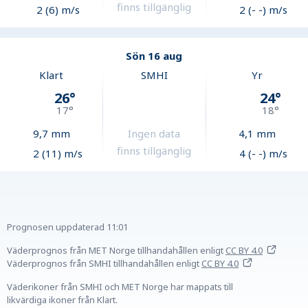
finns tillgänglig
2 (6) m/s
2 (- -) m/s
Sön 16 aug
Klart
SMHI
Yr
26
°
24
°
17
°
18
°
9,7
mm
Ingen data
4,1
mm
finns tillgänglig
2 (11) m/s
4 (- -) m/s
Prognosen uppdaterad
11:01
Väderprognos från MET Norge tillhandahållen
enligt
CC BY 4.0
Väderprognos från SMHI tillhandahållen
enligt
CC BY 4.0
Väderikoner från SMHI och MET Norge har mappats till
likvärdiga ikoner från Klart.