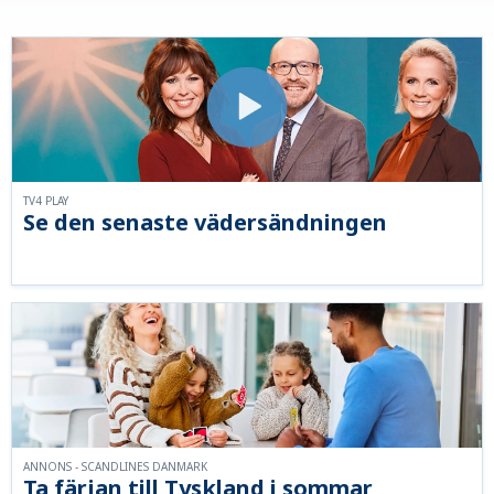
TV4 PLAY
Se den senaste vädersändningen
ANNONS - SCANDLINES DANMARK
Ta färjan till Tyskland i sommar