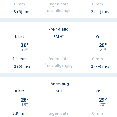
0
mm
Ingen data
0
mm
finns tillgänglig
3 (6) m/s
2 (- -) m/s
Fre 14 aug
Klart
SMHI
Yr
30
°
29
°
12
°
21
°
1,1
mm
Ingen data
0
mm
finns tillgänglig
2 (6) m/s
2 (- -) m/s
Lör 15 aug
Klart
SMHI
Yr
28
°
29
°
19
°
20
°
3,9
mm
Ingen data
0
mm