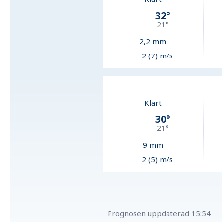
32
°
21
°
2,2
mm
2 (7) m/s
Klart
30
°
21
°
9
mm
2 (5) m/s
Prognosen uppdaterad
15:54