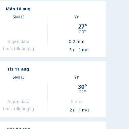
Mån 10 aug
SMHI
Yr
27
°
20
°
Ingen data
0,2
mm
finns tillgänglig
3 (- -) m/s
Tis 11 aug
SMHI
Yr
30
°
21
°
Ingen data
0
mm
finns tillgänglig
2 (- -) m/s