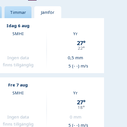
Timmar
Jämför
Idag 6 aug
SMHI
Yr
27
°
22
°
Ingen data
0,5
mm
finns tillgänglig
5 (- -) m/s
Fre 7 aug
SMHI
Yr
27
°
18
°
Ingen data
0
mm
finns tillgänglig
5 (- -) m/s