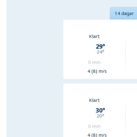
14 dagar
Klart
29
°
24
°
0
mm
4 (8) m/s
Klart
30
°
20
°
0
mm
4 (8) m/s