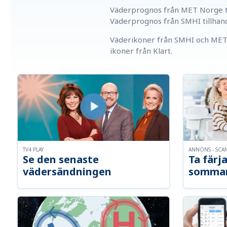
Väderprognos från MET Norge ti
Väderprognos från SMHI tillhan
Väderikoner från SMHI och MET 
ikoner från Klart.
TV4 PLAY
ANNONS - SCA
Se den senaste
Ta färja
vädersändningen
somma