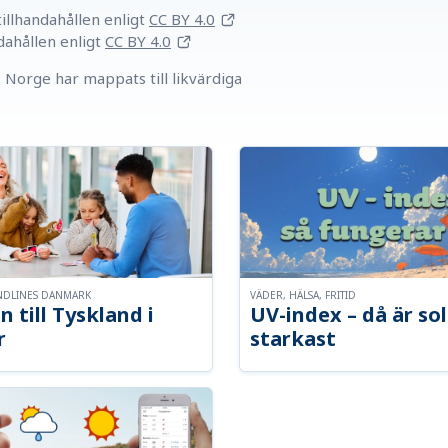
llhandahållen
enligt
CC BY 4.0
dahållen
enligt
CC BY 4.0
Norge har mappats till likvärdiga
NDLINES DANMARK
VÄDER, HÄLSA, FRITID
n till Tyskland i
UV-index – då är so
r
starkast