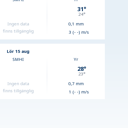
31
°
24
°
Ingen data
0,1
mm
finns tillgänglig
3 (- -) m/s
Lör 15 aug
SMHI
Yr
28
°
23
°
Ingen data
0,7
mm
finns tillgänglig
1 (- -) m/s