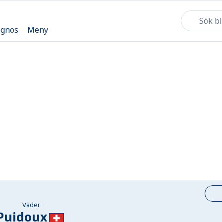
ognos
Meny
Väder
Puidoux