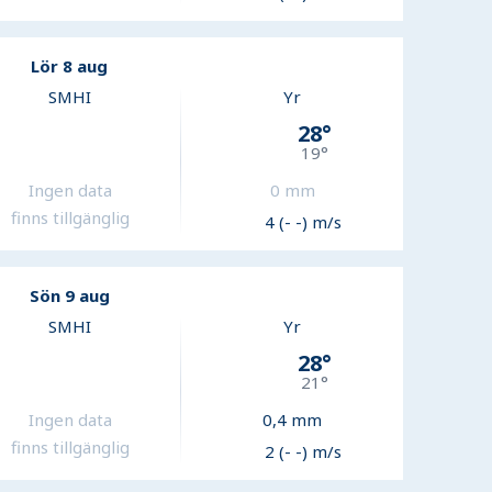
Lör 8 aug
SMHI
Yr
28
°
19
°
Ingen data
0
mm
finns tillgänglig
4 (- -) m/s
Sön 9 aug
SMHI
Yr
28
°
21
°
Ingen data
0,4
mm
finns tillgänglig
2 (- -) m/s