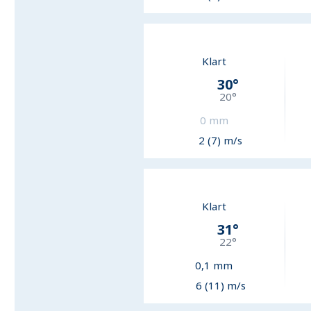
Klart
30
°
20
°
0
mm
2 (7) m/s
Klart
31
°
22
°
0,1
mm
6 (11) m/s