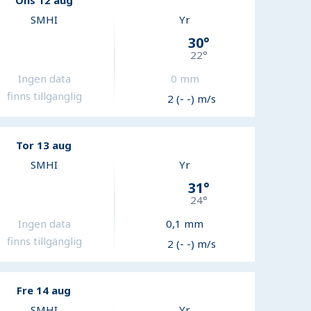
Ons 12 aug
SMHI
Yr
30
°
22
°
Ingen data
0
mm
finns tillgänglig
2 (- -) m/s
Tor 13 aug
SMHI
Yr
31
°
24
°
Ingen data
0,1
mm
finns tillgänglig
2 (- -) m/s
Fre 14 aug
SMHI
Yr